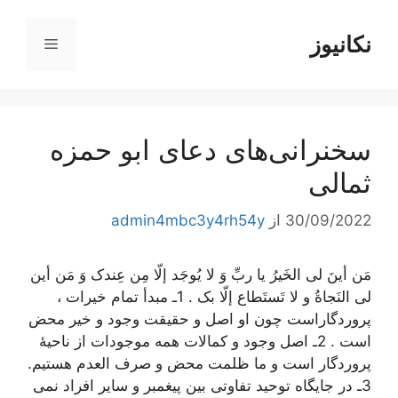
رش
ه
نکانیوز
فهرست
حتوا
سخنرانی‌های دعای ابو حمزه
ثمالی
30/09/2022
از
admin4mbc3y4rh54y
مَن أینَ لی الخَیرُ یا ربِّ وَ لا یُوجَد إلّا مِن عِندک وَ مَن أین
لی النَجاةُ و لا تَستَطاع إلّا بک . 1ـ مبدأ تمام خیرات ،
پروردگاراست چون او اصل و حقیقت وجود و خیر محض
است . 2ـ اصل وجود و کمالات همه موجودات از ناحیۀ
پروردگار است و ما ظلمت محض و صرف العدم هستیم.
3ـ در جایگاه توحید تفاوتی بین پیغمبر و سایر افراد نمی