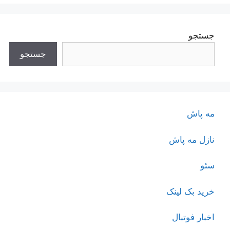
جستجو
جستجو
مه پاش
نازل مه پاش
سئو
خرید بک لینک
اخبار فوتبال