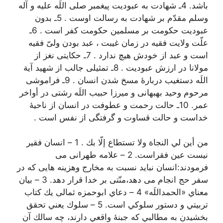
باشد. 4ـ شهادت به عبودیت پیغمبر صلی اللَه علیه و آله
وسلم مقدّم بر شهادت به رسالت اوست . 5ـ بدون
عبودیت حکومت بر مسلمین حکومت کفر است . 6ـ
علّت ولایت فقیه در زمان غیبت ، عبد بودن ولیّ فقیه
است و عبد از خودش هیچ ندارد . 7ـ حکایتی نغز از
مولانا در ارزش عبودیت . 8ـ تمثیلی جالب از شهید آیة
اللَه دستغیب دربارۀ مسخ شدن انسان . 9ـ فراموشی
مرحوم وحید بهبهانی و میرزا حبیب اللَه رشتی در أواخر
عمر. 10ـ حالت رحمت و عطوفت در انسان از ناحیۀ
خداست و حالت قساوت و گرفتگی از نفس است .
من أين لي النجاة ولا تستطاع إلّا بك . 1 – انسان فقیر
نیست عین فقراست. 2 – علامه طهرانی می
فرمودند:انسان نباید نسبت به مخارج وهزینه هایی که در
سفر حج انجام می دهد،منّتی بر خدا قرار دهد. 3 – بیان
معناي «الحمداللَه» 4 – دعاي ابوحمزه ثمالی يك كتاب
تربيتي و دستور سلوكي است. 5 – سلوك يعني تحقق
بخشيدن به مطالبي كه جبنۀ واقعي دارند، چه سالك آن