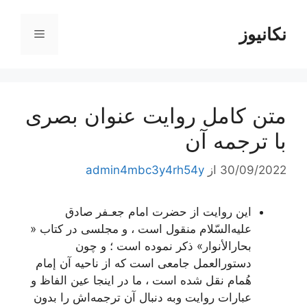
رش
ه
نکانیوز
فهرست
حتوا
متن کامل روایت عنوان بصری
با ترجمه آن
30/09/2022
از
admin4mbc3y4rh54y
این روایت از حضرت امام جعـفر صادق
علیه‌السّلام منقول است ، و مجلسی در کتاب «
بحارالأنوار» ذکر نموده است ؛ و چون
دستورالعمل جامعی است که از ناحیه‌ آن إمام
هُمام نقل شده است ، ما در اینجا عین الفاظ و
عبارات روایت وبه دنبال آن ترجمه‌اش را بدون