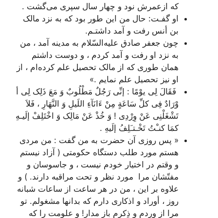
که ازعمرش نود و چهار سال سپری می‌گشت .
او گفـت: حال من این طور بود که به نزد مالک
بن أنس رفت و آمد داشتـم.
چون جعفر صادق علیه‌السّلام به مدینه آمد ، من
به نزد او رفت و آمد کردم ، و دوست داشتم
همان طوری که از مالک تحصیل علم کرده‌ام ، از
او نیز تحصیل علم نمایم .»
فَقَالَ لِی یوْمًا : إنِّی رَجُلٌ مَطْلُوبٌ وَ مَعَ ذَلِک لِی أ
وْرَادٌ فِی کلِّ سَاعَةٍ مِنْ ءَ‌انَآءِ اللَیلِ وَ النَّهَارِ ، فَلاَ
تَشْغَلْنِی عَنْ وِرْدِی ! وَ خُذْ عَنْ مَالِک وَ اخْتَلِفْ إلَیـهِ
کمَا کنـْتُ تَخْـتـَلِفُ إلَیهِ .
« پس روزی آن حضرت به من گفت : من مردی
هستم مورد طلب دستگاه حکومتی ( آزاد نیستم
و وقتم در اختیار خودم نیست ، و جاسوسان و
مفتّشان مرا مورد نظر و تحت مراقبه دارند. ) و
علاوه بر این ، من در هر ساعت از ساعات شبانه
روز ، أوراد و اذکاری دارم که بدانها مشغولم. تو
مرا از وِردم و ذِکرم باز مدار! و علومت را که