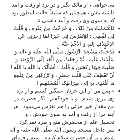
می‌خواهی ، از مالک بگیر و در نزد او رفت و آمد
داشته باش ، همچنان که سابقاً حالت اینطور بود
که به سوی وی رفت و آمد داشتی.»
فَاغْتَمَمْتُ مِنْ ذَلِک ، وَ خَرَجْتُ مِنْ عِنْدِهِ ، وَ قُلْتُ
فِی نَفْسِی : لَوْتَفَرَّسَ فِی خَیرًا لَمَا زَجَرَنِی عَنِ
الاِخْتِلاَفِ إلَیهِ وَ الأخْذِ عَنْهُ .
فَدَخَلْتُ مَسْجِدَ الرَّسُولِ صَلَّی اللَه عَلَیهِ وَ ءَ‌الِهِ وَ
سَلَّمْتُ عَلَیهِ ، ثُمَّ رَجَعْتُ مِنَ الْغَدِ إلَی الرَّوْضَةِ وَ
صَلَّیتُ فِیهَا رَکعَتَینِ وَ قُلْتُ : أسْألُک یا اللَه یا اللَه !
أنْ تَعْطِفَ عَلَی قَلْبَ جَعْفَرٍ ، وَ تَرْزُقَنِی مِنْ عِلْمِهِ
مَا أهْتَدِی بِهِ إلَی صِرَاطِک الْمُسْتَقِیمِ
!
« پس من از این جریان غمگین گشتم و از نزد
وی بیرون شدم ، و با خودگفتم : اگر حضرت در
من مقدار خیر جزئی را هم تفرّس می‌نمود ، هر
آینه مرا از رفت و آمد به سوی خودش ، و
تحصیل علم از محضرش منع و طرد نمی‌کرد .
پس داخل مسجد رسول اللَه صلّی اللَه علیه و آله
شدم و بر آن حضرت سلام کردم . سپس فردای