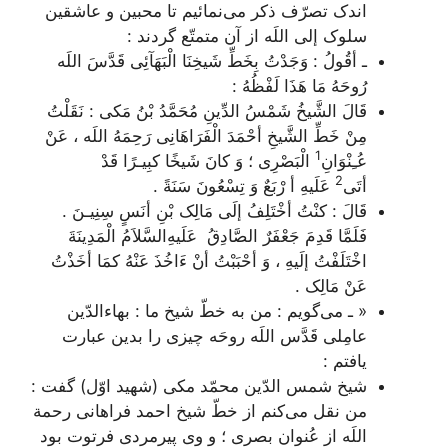
اندک تصرّف ذکر می‌نمائیم تا محبین و عاشقین
سلوک إلی اللَه از آن متمتّع گردند :
ـ أقُولُ : وَجَدْتُ بِخَطِّ شَیخِنَا الْبَهَآئِی قَدَّسَ اللَه
رُوحَهُ مَا هَذَا لَفْظُهُ :
قَالَ الشَّیخُ شَمْسُ الدِّینِ مُحَمَّدُ بْنُ مَکی : نَقَلْتُ
مِنْ خَطِّ الشَّیخِ أحْمَدَ الْفَرَاهَانِی رَحِمَهُ اللَه ، عَنْ
1
عُـِنْوَانِ
الْبَصْرِی ؛ وَ کانَ شَیخًا کبِیـرًا قَدْ
2
أتَی
عَلَیهِ أ رْبَعٌ وَ تِسْعُونَ سَنَةً .
قَالَ : کنْتُ أخْتَلِفُ إلَی مَالِک بْنِ أنَسٍ سِنِیـنَ .
فَلَمَّا قَدِمَ جَعْفَرٌ الصَّادِقُ عَلَیهِ‌السَّلاَمُ الْمَدِینَةَ
اخْتَلَفْتُ إلَیهِ ، وَ أحْبَبْتُ أنْ ءَ‌اخُذَ عَنْهُ کمَا أخَذْتُ
عَنْ مَالِک
.
« ـ می‌گویم : من به خطّ شیخ ما : بهاء‌الدّین
عامِلی قَدَّس اللَه روحَه چیزی را بدین عبارت
یافتم :
شیخ شمس الدّین محمّد مکی (شهید اوّل) گفت :
من نقل می‌کنم از خطّ شیخ احمد فراهانی رحمة
اللَه از عُنوان بصری ؛ و وی پیرمردی فرتوت بود