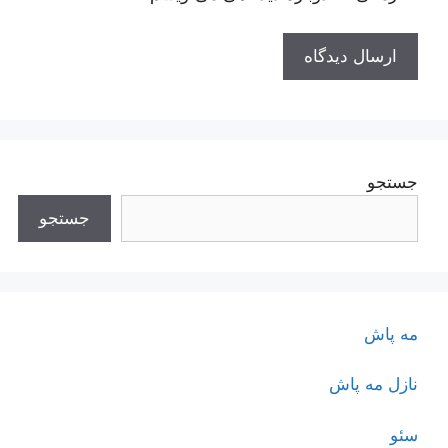
جستجو
جستجو
مه پاش
نازل مه پاش
سئو