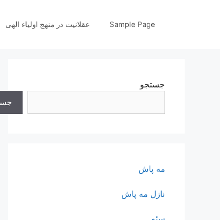
رش
ه
Sample Page
عقلانیت در منهج اولیاء الهی
حتوا
جستجو
جست
مه پاش
نازل مه پاش
سئو