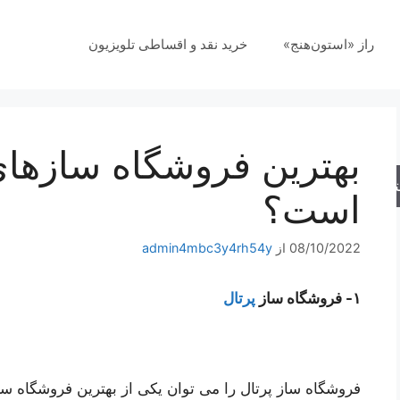
راز «استون‌هنج»
خرید نقد و اقساطی تلویزیون
بهترین فروشگاه سازهای
جو
است؟
08/10/2022
از
admin4mbc3y4rh54y
۱- فروشگاه ساز
پرتال
فروشگاه ساز پرتال را می توان یکی از بهترین فروشگاه س