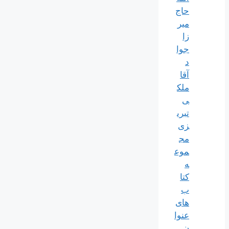
حاج
میر
زا
جوا
د
آقا
ملک
ی
تبری
زی
مج
موع
ه
کتا
ب
های
عنوا
ن