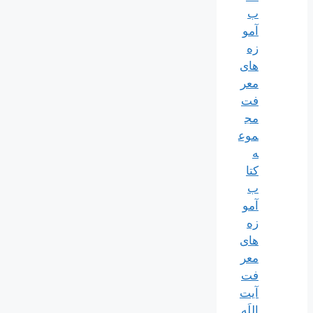
ب
آمو
زه
های
معر
فت
مج
موع
ه
کتا
ب
آمو
زه
های
معر
فت
آیت
اللَه