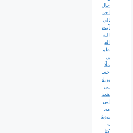
حال
اجم
الی
آیت‌
الله‌
الع
ظم
ی
ملّا
حس
ین‌ق
لی
همد
انی
مج
موع
ه
کتا