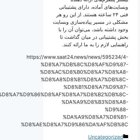
وبسایت‌های آماده، دارای پشتیبانی
فنی ۲۴ ساعته هستند. از این رو هر
مشکلی در مسیر پیاده‌سازی وبسایت
وجود داشته باشد، می‌توان آن را با
بخش پشتیبانی در میان گذاشت تا
راهنمایی لازم را به ما ارائه کنند.
https://www.saat24.news/news/595234/4-
%D8%A7%DB%8C%D8%AF%D9%87-
%D8%AC%D8%B0%D8%A7%D8%A8-
%D8%A8%D8%B1%D8%A7%DB%8C-
%D8%B1%D8%A7%D9%87-
%D8%A7%D9%86%D8%AF%D8%A7%D8%B2%DB%8C-
%DA%A9%D8%B3%D8%A8-
%D9%88-
%DA%A9%D8%A7%D8%B1-
%D8%AE%D8%A7%D9%86%DA%AF%DB%8C
دسته‌ها
Uncategorized