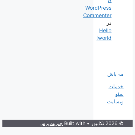
A
WordPress
Commenter
در
Hello
world!
مه پاش
خدمات
سئو
وبسایت
© 2026 نکانیوز
• Built with
جنریت‌پرس