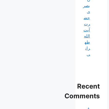
بصر
ی
حض
رت
آیت
الله
طه
ران
ی
Recent
Comments