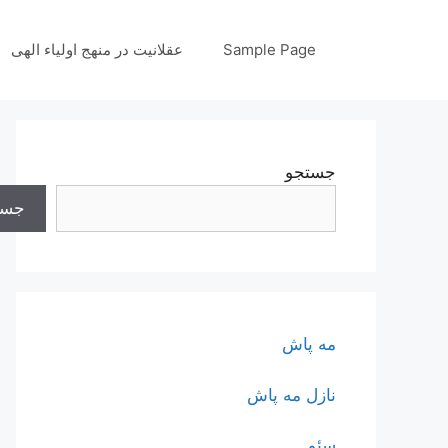
رش
ه
Sample Page
عقلانیت در منهج اولیاء الهی
حتوا
جستجو
جست
مه پاش
نازل مه پاش
سئو