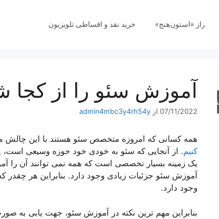
راز «استون‌هنج»
خرید نقد و اقساطی تلویزیون
آموزش سئو را از کجا ش
جو
07/11/2022
از
admin4mbc3y4rh54y
همه کسانی که امروزه متخصص سئو هستند با این چالش م
کنیم
. از آنجایی که سئو به خودی خود حوزه وسیعی است، یاد
یک زمینه بسیار تخصصی است که همه نمی توانند آن را آ
آموزش سئو جزئیات زیادی وجود دارد. بنابراین هر چقدر که ی
وجود دارد.
بنابراین مهم ترین نکته در آموزش سئو، جهت یابی به صو