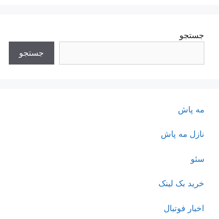
جستجو
جستجو
مه پاش
نازل مه پاش
سئو
خرید بک لینک
اخبار فوتبال