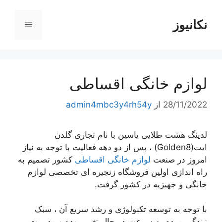
رش
ه
نکانیوز
فهرست
حتوا
لوازم خانگی اقساطی
28/11/2022
از
admin4mbc3y4rh54y
لدینگ هشت طلایی یاسین با نام تجاری گلدن
ایت(
Golden8
) ، پس از دو دهه فعالیت با توجه به نیاز
امروز در صنعت
لوازم خانگی اقساطی
کشور تصمیم به
راه اندازی اولین فروشگاه زنجیره ای تخصصی لوازم
خانگی و جهیزیه در کشور گرفت.
با توجه به توسعه تکنولوژی و رشد سریع آن ، سبک
زندگی مردم به سرعت در حال تغییر بوده و مدیریت