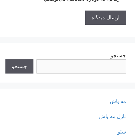
جستجو
جستجو
مه پاش
نازل مه پاش
سئو