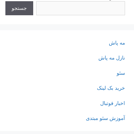
جستجو
مه پاش
نازل مه پاش
سئو
خرید بک لینک
اخبار فوتبال
آموزش سئو مبتدی