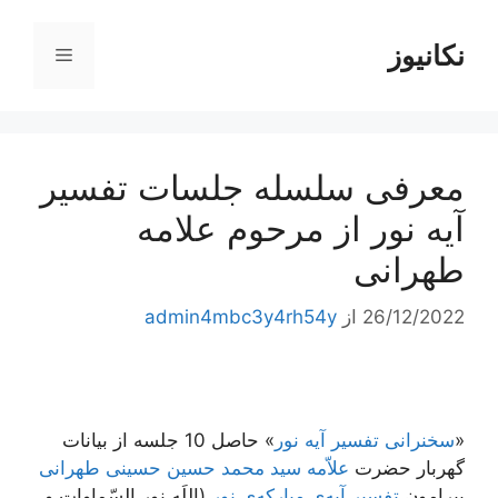
رش
ه
نکانیوز
فهرست
حتوا
معرفی سلسله جلسات تفسیر
آیه نور از مرحوم علامه
طهرانی
26/12/2022
از
admin4mbc3y4rh54y
«
سخنرانی تفسیر آیه نور
» حاصل 10 جلسه از بیانات
گهربار حضرت
علاّمه سید محمد حسین حسینی طهرانی
پیرامون
تفسیر آیه‌ی مبارکه‌ی نور
(اللَه نور السّماوات و