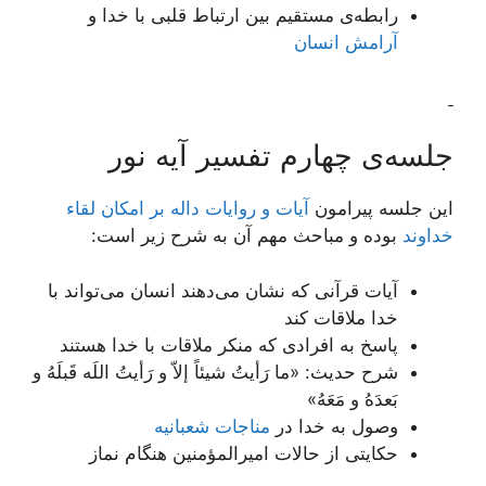
رابطه‌ی مستقیم بین ارتباط قلبی با خدا و
آرامش انسان
جلسه‌ی چهارم تفسیر آیه نور
این جلسه پیرامون
آیات و روایات داله بر امكان لقاء
خداوند
بوده و مباحث مهم آن به شرح زیر است:
آیات قرآنی که نشان می‌دهند انسان می‌تواند با
خدا ملاقات کند
پاسخ به افرادی که منکر ملاقات با خدا هستند
شرح حدیث: «ما رَأیتُ شیئاً إلاّ و رَأیتُ اللَه قَبلَهُ و
بَعدَهُ و مَعَهُ»
وصول به خدا در
مناجات شعبانیه
حکایتی از حالات امیرالمؤمنین هنگام نماز