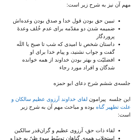
مهم آن نیز به شرح زیر است:
تبیین حق بودن قول خدا و صدق بودن وعده‌اش
ضمیمه شدن دو مقدّمه برای عدم خُلف وعدۀ
پروردگار
داستان شخص نا امیدی که شب تا صبح یا اللَه
گفت و جواب نشنید، و پیام خدا برای او
افضلیّت و بهتر بودن خداوند از همه خوانده
شدگان و افراد مورد رجاء
جلسه‌ی ششم شرح دعای ابو حمزه
این جلسه پیرامون
لقای خداوند آرزوی عظیم سالکان و
علت تطهیر گناه
بوده و مباحث مهم آن به شرح زیر
است:
لقاء ذات حق، آرزوی عظیم و گران‌قدر سالکین
استجلاب همه‌ی گناهان توسّط سوء ظنّ به خدا و