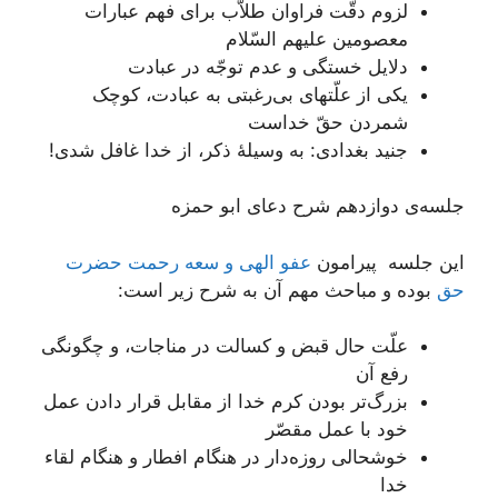
لزوم دقّت فراوان طلاّب برای فهم عبارات
معصومین علیهم السّلام
دلایل خستگی و عدم توجّه در عبادت
یکی از علّت‎های بی‌رغبتی به عبادت، کوچک
شمردن حقّ خداست
جنید بغدادی: به وسیلۀ ذکر، از خدا غافل شدی!
جلسه‌ی دوازدهم شرح دعای ابو حمزه
این جلسه پیرامون
عفو الهی و سعه رحمت حضرت
حق
بوده و مباحث مهم آن به شرح زیر است:
علّت حال قبض و کسالت در مناجات، و چگونگی
رفع آن
بزرگ‌تر بودن کرم خدا از مقابل قرار دادن عمل
خود با عمل مقصّر
خوشحالی روزه‌دار در هنگام افطار و هنگام لقاء
خدا