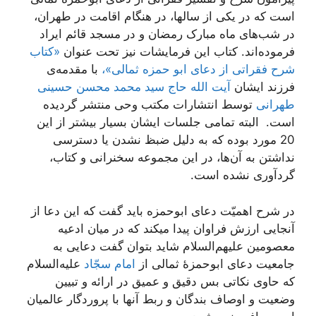
است که در یکی از سالها، در هنگام اقامت در طهران،
در شب‌های ماه مبارک رمضان و در مسجد قائم ایراد
فرموده‌اند. کتاب این فرمایشات نیز تحت عنوان
«کتاب
شرح فقراتی از دعای ابو حمزه ثمالی»،
با مقدمه‌ی
فرزند ایشان
آیت الله حاج سید محمد محسن حسینی
طهرانی
توسط انتشارات مکتب وحی منتشر گردیده
است. البته تمامی جلسات ایشان بسیار بیشتر از این
20 مورد بوده که به دلیل ضبظ نشدن یا دسترسی
نداشتن به آن‌ها، در این مجموعه سخنرانی و کتاب،
گردآوری نشده است.
در شرح اهمیّت دعای ابوحمزه باید گفت که این دعا از
آنجایی ارزش فراوان پیدا میکند که در میان ادعیه
معصومین علیهم‌السلام شاید بتوان گفت دعایی به
جامعیت دعای ابوحمزۀ ثمالی از
امام سجّاد
علیه‌السلام
که حاوی نکاتی بس دقیق و عمیق در ارائه و تبیین
وضعیت و اوصاف بندگان و ربط آنها با پروردگار عالمیان