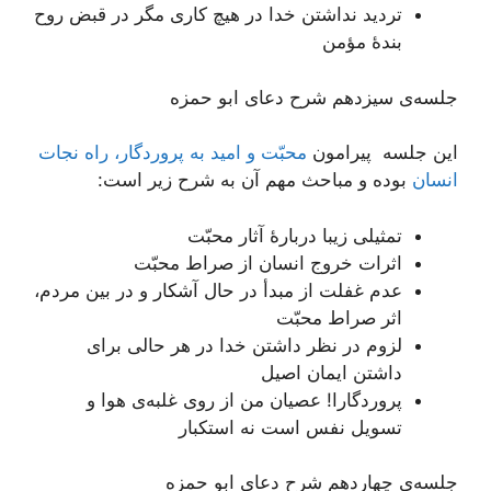
تردید نداشتن خدا در هیچ کاری مگر در قبض روح
بندۀ مؤمن
جلسه‌ی سیزدهم شرح دعای ابو حمزه
این جلسه پیرامون
محبّت و امید به پروردگار، راه نجات
انسان
بوده و مباحث مهم آن به شرح زیر است:
تمثیلی زیبا دربارۀ آثار محبّت
اثرات خروج انسان از صراط محبّت
عدم غفلت از مبدأ در حال آشکار و در بین مردم،
اثر صراط محبّت
لزوم در نظر داشتن خدا در هر حالی برای
داشتن ایمان اصیل
پروردگارا! عصیان من از روی غلبه‌ی هوا و
تسویل نفس است نه استکبار
جلسه‌ی چهاردهم شرح دعای ابو حمزه