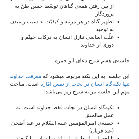
از بین رفتن همه‌ی گناهان توسّط حسن ظنّ به
پروردگار
تطهیر گناه در هر مرتبه و کیفیّت به سبب رسیدن
به توحید
علّت اساسی تنازل انسان به درکات جهنّم و
دوری از خداوند
جلسه‌ی هفتم شرح دعای ابو حمزه
این جلسه به این نکته مربوط میشود که
معرفت خداوند
تنها تکیه‌گاه انسان در نجات از نفس امّاره
است. مباحث
مهم این جلسه نیز به شرح زیر می‌باشد:
تکیه‌گاه انسان در نجات فقط خداوند است؛ نه
عمل صالحش
خطبه‌ی امیرالمؤمنین علیه السّلام در عید أضحیٰ‌
(عید قربان)
تا احسانی از طرف او نباشد، انسان برانگیخته