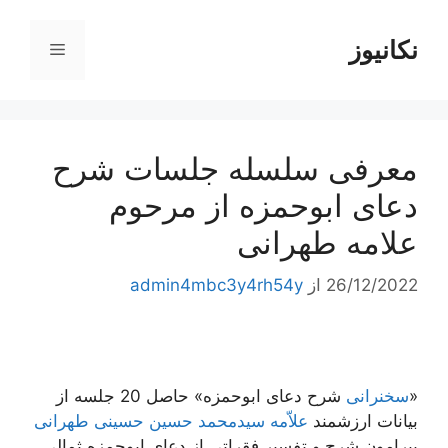
رش
ه
نکانیوز
فهرست
حتوا
معرفی سلسله جلسات شرح
دعای ابوحمزه از مرحوم
علامه طهرانی
26/12/2022
از
admin4mbc3y4rh54y
«
سخنرانی
شرح دعای ابوحمزه» حاصل 20 جلسه از
بیانات ارزشمند
علاّمه سیدمحمد حسین حسینی طهرانی
پیرامون شرح و تفسیر فقراتی از دعای ابوحمزه ثمالی