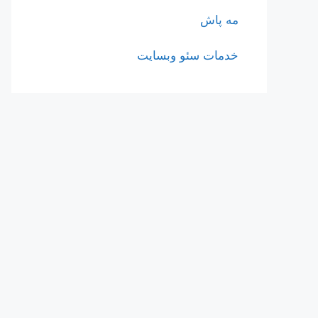
مه پاش
خدمات سئو وبسایت