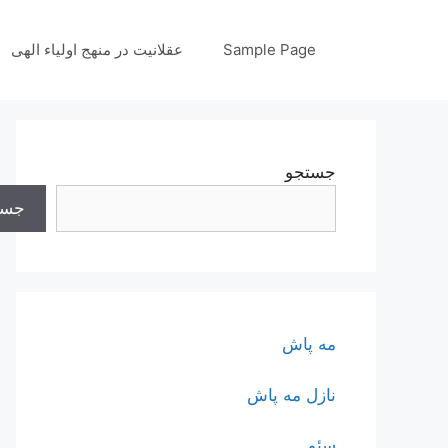
رش
ه
Sample Page
عقلانیت در منهج اولیاء الهی
حتوا
جستجو
جست
مه پاش
نازل مه پاش
سئو