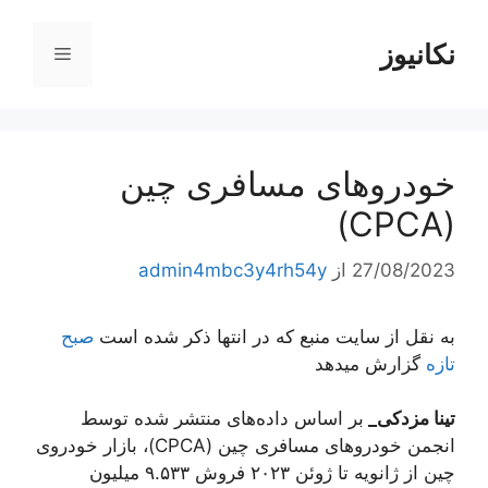
رش
ه
نکانیوز
فهرست
حتوا
خودروهای مسافری چین
(CPCA)
27/08/2023
از
admin4mbc3y4rh54y
به نقل از سایت منبع که در انتها ذکر شده است
صبح
تازه
گزارش میدهد
تینا مزدکی_
بر اساس داده‌های منتشر شده توسط
انجمن خودروهای مسافری چین (CPCA)، بازار خودروی
چین از ژانویه تا ژوئن ۲۰۲۳ فروش ۹.۵۳۳ میلیون