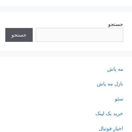
جستجو
جستجو
مه پاش
نازل مه پاش
سئو
خرید بک لینک
اخبار فوتبال