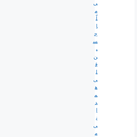
ی
م
لّ
ا
ح
س
ی
ن‌
ق
ل
ی
ه
م
د
ا
ن
ی
م