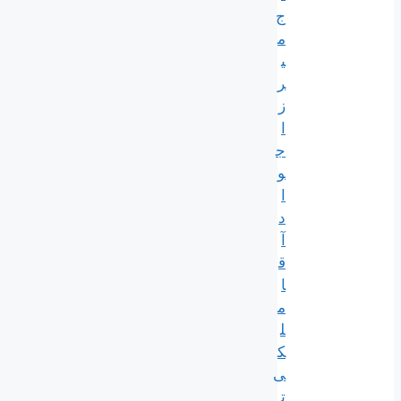
ج
م
ی
ر
ز
ا
ج
و
ا
د
آ
ق
ا
م
ل
ک
ی
ت