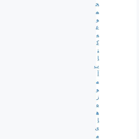
ج
م
و
ع
ه
ک
ت
ا
ب
آ
م
و
ز
ه
ه
ا
ی
م