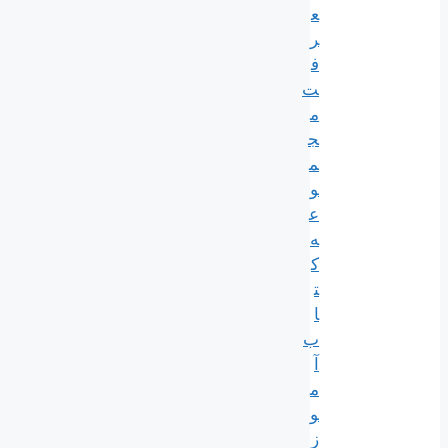
ع
ر
ف
ت
م
ج
م
و
ع
ه
ک
ت
ا
ب
آ
م
و
ز