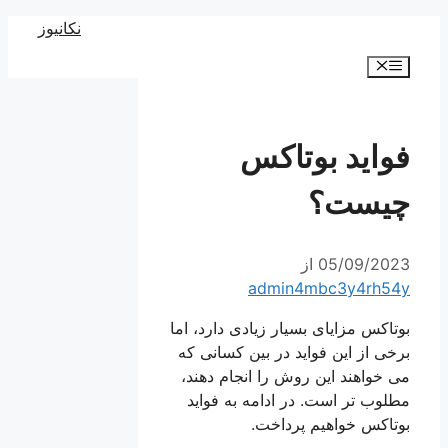
رش
نکانیوز
ه
فهرست
حتوا
فواید بوتاکس
چیست؟
05/09/2023
از
admin4mbc3y4rh54y
بوتاکس مزایای بسیار زیادی دارد، اما
برخی از این فواید در بین کسانی که
می خواهند این روش را انجام دهند،
مطلوب تر است. در ادامه به فواید
بوتاکس خواهیم پرداخت.