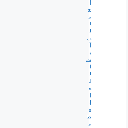
ا
ج
م
ا
ل
ی
آ
ی
ت‌
ا
ل
ل
ه‌
ا
ل
ع
ظ
م