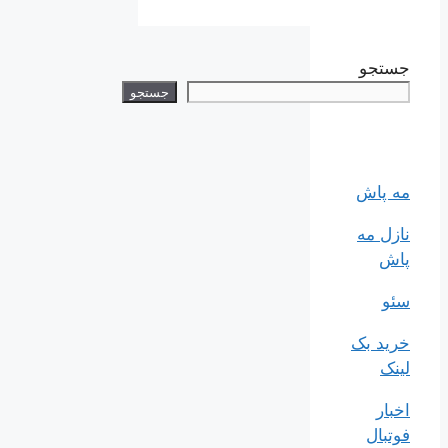
جستجو
جستجو
مه پاش
نازل مه
پاش
سئو
خرید بک
لینک
اخبار
فوتبال