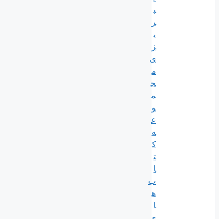
ب
ر
ی
ز
ی
م
ج
م
و
ع
ه
ک
ت
ا
ب
ه
ا
ی