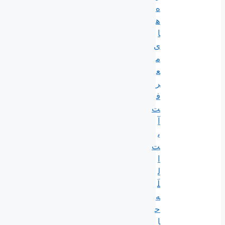
ه
ه
ا
ی
م
ع
ر
ف
ت
آ
ی
ت
ا
ل
لَ
ه
ح
ا