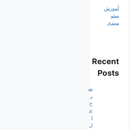
آموزش
سئو
مبتدی
Recent
Posts
ش
ر
ح
ح
ا
ل