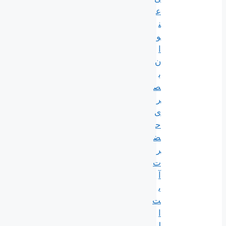
ع
ن
و
ا
ن
ب
ص
ر
ی
ح
ض
ر
ت
آ
ی
ت
ا
ل