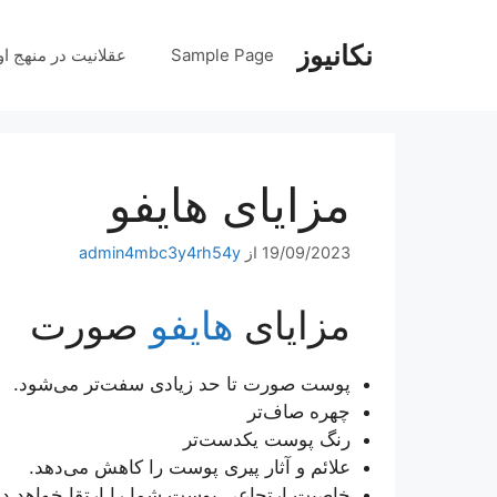
رش
ه
نکانیوز
Sample Page
عقلانیت در منهج او
حتوا
مزایای هایفو
19/09/2023
از
admin4mbc3y4rh54y
مزایای
هایفو
صورت
پوست صورت تا حد زیادی سفت‌تر می‌شود.
چهره صاف‌تر
رنگ پوست یکدست‌تر
علائم و آثار پیری پوست را کاهش می‌دهد.
خاصیت ارتجاعی پوست شما را ارتقا خواهد دا