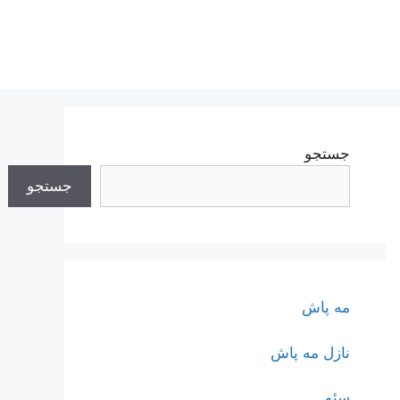
جستجو
جستجو
مه پاش
نازل مه پاش
سئو