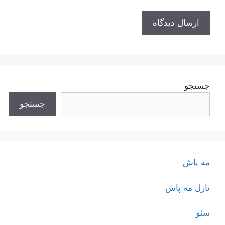
جستجو
جستجو
مه پاش
نازل مه پاش
سئو