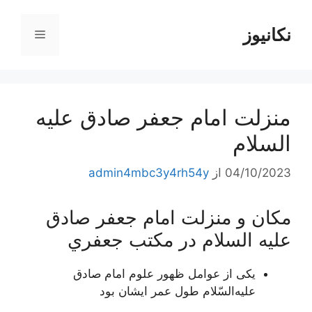
رش
ه
نکانیوز
فهرست
حتوا
منزلت امام جعفر صادق عليه
السلام
04/10/2023
از
admin4mbc3y4rh54y
مكان و منزلت امام جعفر صادق
عليه السلام در مكتب جعفري
یکی‌ از عوامل‌ ظهور علوم‌ امام‌ صادق‌
علیه‌السّلام طول‌ عمر ایشان‌ بود