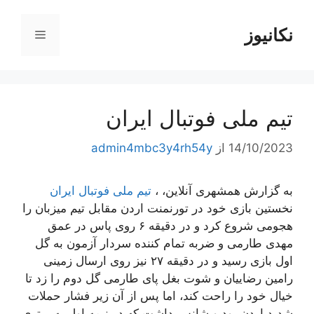
رش
ه
نکانیوز
فهرست
حتوا
تیم ملی فوتبال ایران
14/10/2023
از
admin4mbc3y4rh54y
به گزارش همشهری آنلاین، ،
تیم ملی فوتبال ایران
نخستین بازی خود در تورنمنت اردن مقابل تیم میزبان را
هجومی شروع کرد و در دقیقه ۶ روی پاس در عمق
مهدی طارمی و ضربه تمام کننده سردار آزمون به گل
اول بازی رسید و در دقیقه ۲۷ نیز روی ارسال زمینی
رامین رضاییان و شوت بغل پای طارمی گل دوم را زد تا
خیال خود را راحت کند، اما پس از آن زیر فشار حملات
شدید اردن بود و شانس داشت که در نیمه اول به برتری