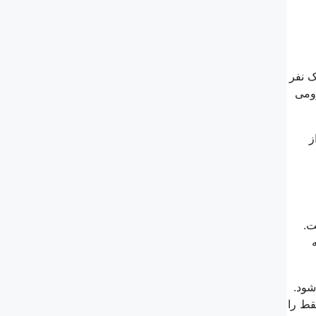
م هر 700 نوزاد در هر روز یک نفر
زومی
از
ا خواهند داشت.
شود.
قط را