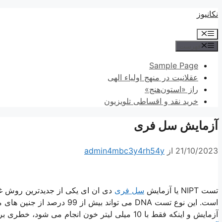
پرش
نکانیوز
به
فهرست
محتوا
فهرست
Sample Page
عقلانیت در منهج اولیاء الهی
راز «استون‌هنج»
خرید نقد و اقساطی تلویزیون
آزمایش سل فری
21/10/2023
از
admin4mbc3y4rh54y
تست NIPT یا آزمایش
سل فری
دی ان ای یکی از جدیدترین روش غر
است. این نوع تست DNA می توان
آزمایش و اینکه فقط با 10 میلی لیتر خون انجام می شود، خطری برای جنین به وجود نخواهد آورد. در ادامه با ما همراه باشید تا در مورد