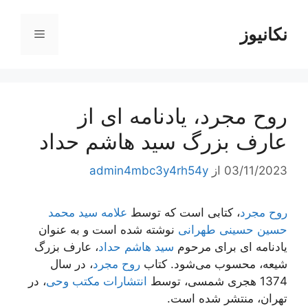
رش
ه
نکانیوز
فهرست
حتوا
روح مجرد، یادنامه ای از
عارف بزرگ سید هاشم حداد
03/11/2023
از
admin4mbc3y4rh54y
روح مجرد
، کتابی است که توسط
علامه سید محمد
حسین حسینی طهرانی
نوشته شده است و به عنوان
یادنامه ای برای مرحوم
سید هاشم حداد
، عارف بزرگ
شیعه، محسوب می‌شود. کتاب
روح مجرد
، در سال
1374 هجری شمسی، توسط
انتشارات مکتب وحی
، در
تهران، منتشر شده است.