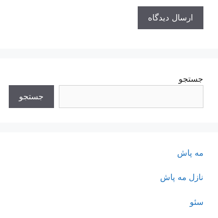
جستجو
جستجو
مه پاش
نازل مه پاش
سئو