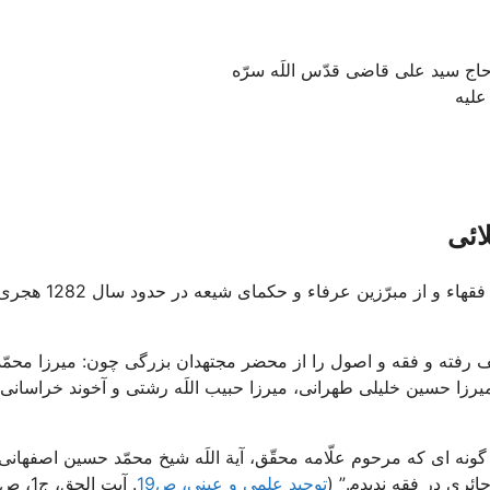
ج سید علی قاضی قدّس اللَه سرّه
علیه
ائی
مرحوم آية اللَه العظمی حاج سيّد احمد طهرانى كربلائى‏ از بزرگترین فقهاء و از مبرّزين عرفاء و حكماى شیعه در حدود سال 2
جف رفته و فقه و اصول را از محضر مجتهدان بزرگى چون: ميرزا محمّد
زا حسين خليلى طهرانى، ميرزا حبيب اللَه رشتى و آخوند خراسانى 
ونه‏ اى كه مرحوم علّامه محقّق، آية اللَه شيخ محمّد حسين اصفهانى 
حائرى در فقه نديدم.” (
توحید علمی و عینی، ص19
. آیت الحق، ج1، ص281)