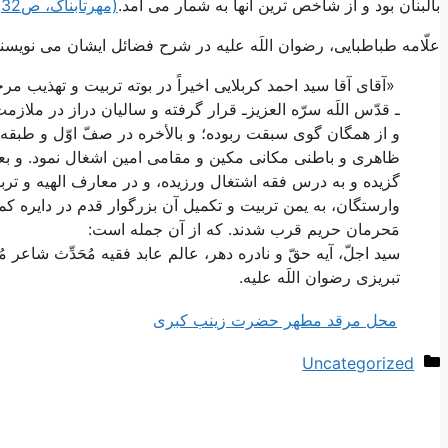
بالبنان بود و از شاخص ترین آنها به شمار می آمد.
(مهرتابناک، ص32)
علّامه طباطبايى، رضوان اللَه عليه‏ در شرح فضائل ایشان می نویسند
«آقاى آقا سيد احمد كربلايى اخيراً در بوته تربيت و تهذيب مر
ـ قدّس اللَه سرّه العزيزـ قرار گرفته و ساليان دراز در ملازمت
و از همگان گوى سبقت ربوده؛ و بالأخره در صفّ اوّل و طبقه ن
ظاهرى و باطنى مكانى مكين و مقامى امين اشغال نمود. و ب
گزيده و به درس فقه اشتغال ورزيده، و در معارف الهيه و تربي
وارستگان، به يمن تربيت و تكميل آن بزرگوار قدم در دايره كما
مَحرمان حريم قرب شدند. كه از آن جمله است:
سيد اجلّ، آيه حقّ و نادره دهر، عالم عابد فقيه مُحَدِّث شاعر 
تبريزى رضوان اللَه علیه.
محل مرقد مطهر حضرت زینب کبری
دسته‌ها
Uncategorized
ناوبری
نوشته‌ها