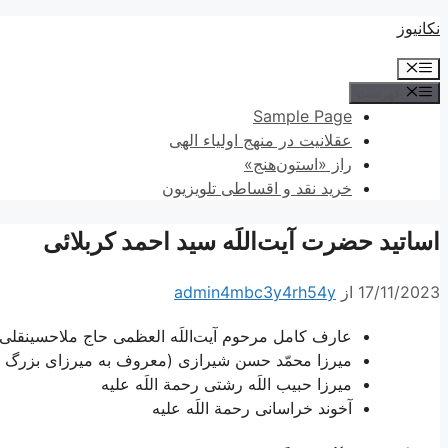
پرش
نکانیوز
به
فهرست
محتوا
فهرست
Sample Page
عقلانیت در منهج اولیاء الهی
راز «استون‌هنج»
خرید نقد و اقساطی تلویزیون
اساتید حضرت آیت‌اللَه سید احمد کربلائی
17/11/2023
از
admin4mbc3y4rh54y
عارف کامل مرحوم آیت‌اللَه العظمی حاج ملاحسینقلی ه
ميرزا محمّد حسن شيرازى (معروف به ميرزاى بزرگ شی
ميرزا حبيب اللَه رشتى رحمة اللَه علیه
آخوند خراسانى رحمة اللَه علیه