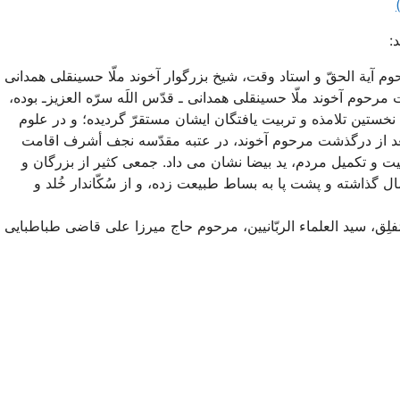
:
حوم آية الحقّ و استاد وقت، شيخ بزرگوار آخوند ملّا حسينقلى همدانى
 مرحوم آخوند ملّا حسينقلى همدانى ـ قدّس اللَه سرّه العزيزـ بوده،
خستين تلامذه و تربيت يافتگان ايشان مستقرّ گرديده؛ و در علوم
عد از درگذشت مرحوم آخوند، در عتبه مقدّسه نجف أشرف اقامت
ت و تكميل مردم، يد بيضا نشان مى ‏داد. جمعى كثير از بزرگان و
ل گذاشته و پشت پا به بساط طبيعت زده، و از سُكّان‏دار خُلد و
مُفلِق، سيد العلماء الربّانيين، مرحوم حاج ميرزا على قاضى طباطبايى