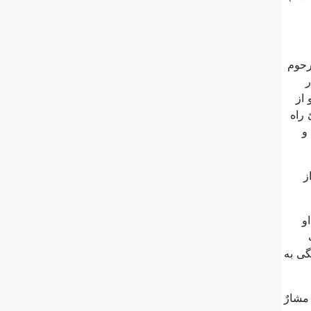
رحوم
ر
از
 راه
و
ز
و
گى به
مشارٌ