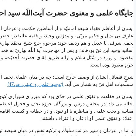
جایگاه علمی و معنوی حضرت آیت‌اللَه سید احم
ایشان از أعاظم فقهاء شيعه إماميّه و از أساطين حكمت و عرفان 
عارف بى بديل و حكيم مربّى، و مدرّس وحيد، و فقيه عاليقدر: حضرت 
نجف اشرف، با عديل و هم رديف خود: مرحوم حاج شيخ محمّد بهارىّ،
أساتيد وحيد اين فنّ بوده‏اند؛ و پس از مهاجرت آية اللَه بهارىّ به ه
مقصود، و ورود در سُبُل سلام‏ و ارائه طريق لِقاى حضرت أحديّت، و
حرم معبود بوده است.
شرح فضائل ایشان از وصف خارج است؛ چه در ميان علماى نجف اشرف
مسلّميات اهل فنّ به شمار مى‏ آيد.
(توحید علمی و عینی، ص17)
ایشان در فقاهت و تفوّق علمى در حدّى بود كه ميرزاى شيرازى كوچك،
احاله مى ‏داد. در مجلس درس او بزرگان حوزه نجف و فحول اعاظم و
مقابله و بحث علمى و مناظره با او نبود، و در خطابه و كيفيت اقا
اعتلاء و تفوّق علمى او اذعان و اعتراف داشتند.
و اما در عرفان و سير مراتب سلوك و تزكيه نفس در ميان سيصد تن ا