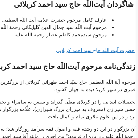
شاگردان آیت‌اللَه حاج سید احمد کربلائی
عارف کامل مرحوم حضرت علامه آیت اللَه العظمی حا
مرحوم آیت اللَه سید جمال الدین گلپایگانی رحمة اللَه 
مرحوم سیدمحمد کاظم عصار رحمة اللَه علیه
حضرت آیت الله حاج سید احمد کربلایی
زندگی‌نامه مرحوم آیت‌اللَه حاج سید احمد کربل
قمری در شهر کربلا دیده به جهان گشود.
تحصیلات ابتدایی را در کربلای معلّی گذراند و سپس به سامراء و ن
حسن شيرازى (معروف به ميرزاى بزرگ شیرازی)، علّامه بزرگوار مير
برد و در اين علوم تبحّرى تمام و كمال يافت.
آن بزرگوار در اين دو رشته فقه و اصول فقه سرآمد روزگار شد؛ به‏ گ
رحمة اللَه عليه ـ درباره او فرمود:” من احدى را مانند آقا سيد احمد 