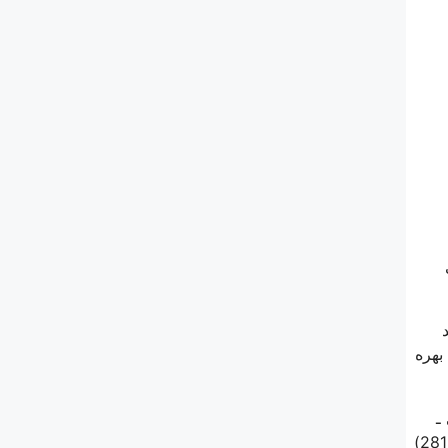
128 هجری
بهره
ـ