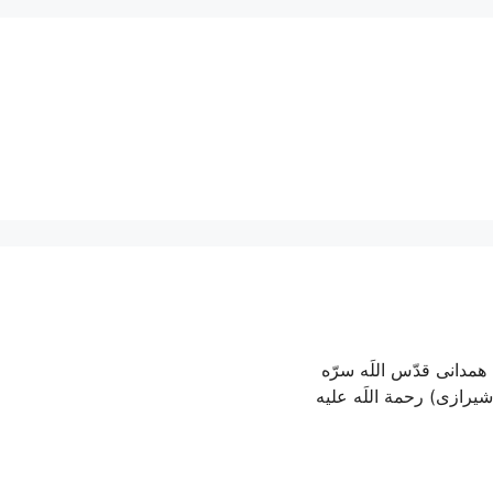
مدانی قدّس اللَه سرّه
رازی) رحمة اللَه علیه