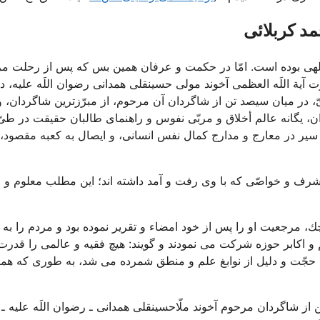
د کربلائی
الهى بوده است. امّا در حكمت و عرفان همين بس كه پس از رحلت م
آية اللَه العظمى آخوند مولى حسين‏قلى همدانى رضوان اللَه عليه، د
 در ميان سيصد تن از شاگردان آن مرحوم، از مبرّزترين شاگردان، و 
مدان‏، يگانه عالم أخلاق و مربّى نفوس و راهنماى طالبان حقيقت در طىّ
 سير در معارج و مدارج كمال نفس انسانى، و ايصال به كعبه مقصود، 
 و خواصّى كه با وى رفت و آمد داشته‏ اند؛ اين مطلب معلوم و ا
 مرجعيت او را پس از خود امضاء و تقرير نموده بود و مردم را به ا
 اكابر حوزه شركت مى ‏نمودند و گويند: هيچ فقيه و عالمى را قدرت
مه حجّت و دليل از نوابغ علم و منطق شمرده مى‏ شد، به طورى كه هم
ز شاگردان مرحوم آخوند ملّاحسينقلى همدانى ـ رضوان اللَه عليه ـ 