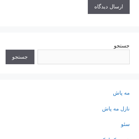
جستجو
جستجو
مه پاش
نازل مه پاش
سئو