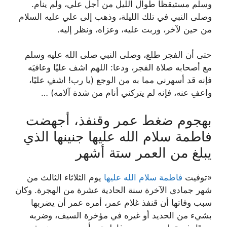
وسلم مستيقظًا طوال الليل من أجل علي، ولم ينام.
وصلى النبي في تلك الليلة، وذهب إلى علي عليه السلام
من حين لآخر، وربت عليه، وعزاه، ونظر إليه.
حتى أن الفجر طلع، وصلى النبي صلى الله عليه وسلم
مع أصحابه صلاة الفجر، ودعا: اللهم اشف عليًا وعافيَه
فإنه قد أسهرني مما به من الوجع (يا رب! اشفِ عليًا،
واعفِ عنه، فإنه لم يتركني أنام من شدة آلامه) …
بهجوم ضغط عمر وقنفذ، أجهضت
فاطمة سلام الله عليها جنينها الذي
يبلغ من العمر ستة أشهر
«توفيت
فاطمة سلام الله عليها
يوم الثلاثاء الثالث من
شهر جمادى الآخرة سنة الحادية عشرة من الهجرة. وكان
سبب وفاتها أن قنفذ غلام عمر، أمره عمر أن يضربها
بشيء من الحديد أو غيره في مؤخرة السيف، وضربه