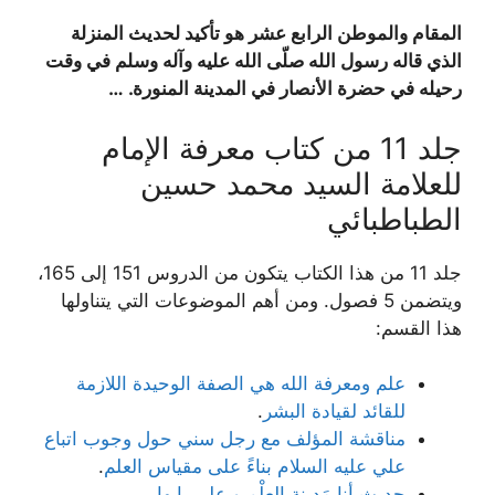
المقام والموطن الرابع عشر هو تأكيد لحديث المنزلة
الذي قاله رسول الله صلّى الله عليه وآله وسلم في وقت
رحيله في حضرة الأنصار في المدينة المنورة
. …
جلد 11 من كتاب معرفة الإمام
للعلامة السيد محمد حسين
الطباطبائي
جلد 11 من هذا الكتاب يتكون من الدروس 151 إلى 165،
ويتضمن 5 فصول. ومن أهم الموضوعات التي يتناولها
هذا القسم:
علم ومعرفة الله هي الصفة الوحيدة اللازمة
للقائد لقيادة البشر
.
مناقشة المؤلف مع رجل سني حول وجوب اتباع
علي عليه السلام بناءً على مقياس العلم
.
حديث أنا مَدینة العِلْمِ و على بابها
.