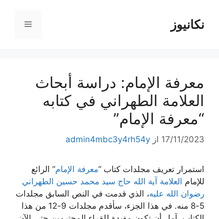
رش
ه
نکانیوز
فهرست
حتوا
معرفة الإمام: دراسة أبحاث
العلامة الطهراني في كتابه
“معرفة الإمام”
17/11/2023
از
admin4mbc3y4rh54y
استمرار تعريف مجلدات كتاب “
معرفة الإمام
” الرائع
للإمام
العلامة آية الله حاج سيد محمد حسين الطهراني
رضوان الله عليه
، الذي قدمت في النص السابق مجلدات
5-8 منه. في هذا الجزء، سأقدم مجلدات 9-12 من هذا
الكتاب، آمل أن تكون مفيدة للقراء المحترمين حتى الآن.