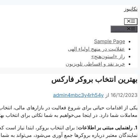
پرش
نکانیوز
به
فهرست
محتوا
فهرست
Sample Page
عقلانیت در منهج اولیاء الهی
راز «استون‌هنج»
خرید نقد و اقساطی تلویزیون
بهترین انتخاب بروکر فارکس
16/12/2023
از
admin4mbc3y4rh54y
یکی از اقدامات حیاتی برای شروع فعالیت در بازارهای مالی، انتخ
معاملات شما دارد. در اینجا می‌خواهیم به شما نکاتی برای انتخاب به
1. راهنمایی مبتنی بر اطلاعات:
برای انتخاب بروکر، ابتدا نیاز است که 
نمایندگان معتبر درباره بروکرها جمع آوری می‌شود، می‌تواند به شما 