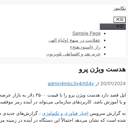
پرش
نکانیوز
به
فهرست
محتوا
فهرست
Sample Page
عقلانیت در منهج اولیاء الهی
راز «استون‌هنج»
خرید نقد و اقساطی تلویزیون
هدست ویژن پرو
20/01/2024
از
admin4mbc3y4rh54y
اپل قصد دارد هدست ویژن پرو 
و یا آموزش باشد. کاربردهای سازمانی می‌تواند در آینده رمز موفقیت
به گزارش سرویس
اخبار فناوری و تکنولوژی
، گزارش‌های جدیدی در
شده است که نشان می‌دهد احتمالاً این دستگاه در آینده در زمینه 