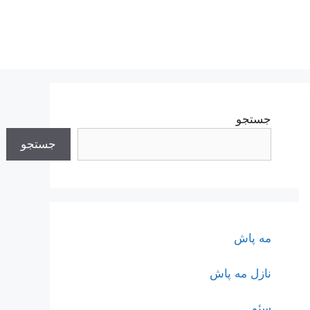
جستجو
جستجو
مه پاش
نازل مه پاش
سئو