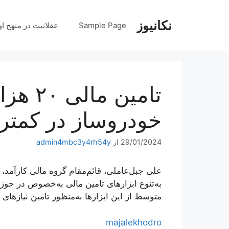
رش
ه
نکانیوز
Sample Page
عقلانیت در منهج او
حتوا
تامین م
خودروساز در کمتر 
29/01/2024
از
admin4mbc3y4rh54y
علی جبل‌عاملی، قائم‌مقام گروه مالی کارآمد،
به‌تنوع ابزارهای تامین مالی به‌خصوص در حوز
متوسط از این ابزارها به‌منظور تامین نیازهای
majalekhodro