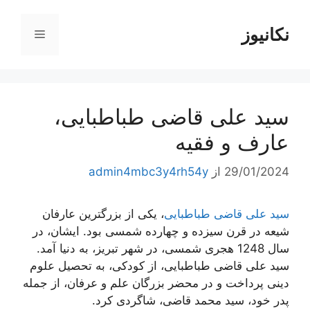
رش
ه
نکانیوز
فهرست
حتوا
سید علی قاضی طباطبایی،
عارف و فقیه
29/01/2024
از
admin4mbc3y4rh54y
سید علی قاضی طباطبایی
، یکی از بزرگترین عارفان
شیعه در قرن سیزده و چهارده شمسی بود. ایشان، در
سال 1248 هجری شمسی، در شهر تبریز، به دنیا آمد.
سید علی قاضی طباطبایی، از کودکی، به تحصیل علوم
دینی پرداخت و در محضر بزرگان علم و عرفان، از جمله
پدر خود، سید محمد قاضی، شاگردی کرد.