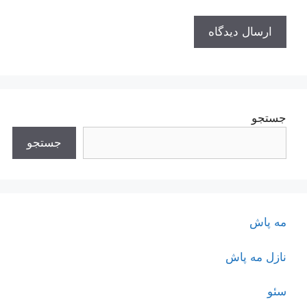
جستجو
جستجو
مه پاش
نازل مه پاش
سئو