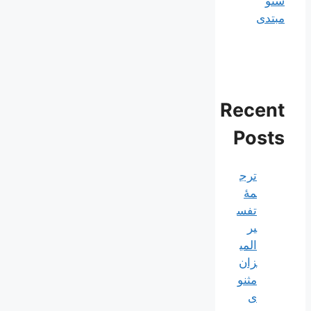
سئو
مبتدی
Recent
Posts
ترج
مۀ
تفس
یر
المی
زان
مثنو
ی