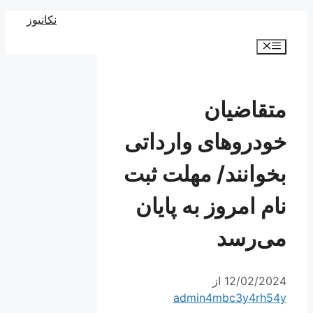
رش
نکانیوز
ه
فهرست
حتوا
متقاضیان
خودروهای وارداتی
بخوانند/ مهلت ثبت
نام امروز به پایان
می‌رسد
12/02/2024
از
admin4mbc3y4rh54y