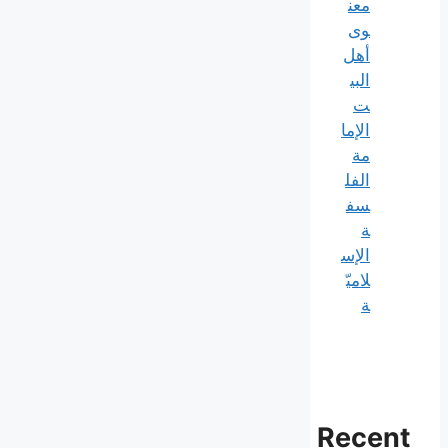
معن
وی
أهل
البي
ت
الإما
مة
الفل
سف
ة
الإس
لاميّ
ة
Recent