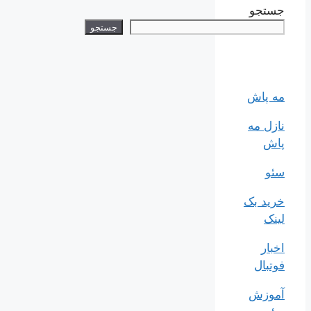
جستجو
جستجو
مه پاش
نازل مه
پاش
سئو
خرید بک
لینک
اخبار
فوتبال
آموزش