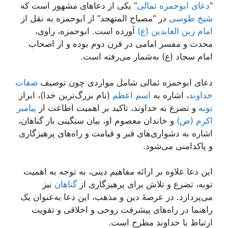
“
دعای ابوحمزه ثمالی
” یکی از دعاهای مشهور است که
شیخ طوسی
در “مصباح المتهجد” از ابوحمزه به نقل از
امام زین العابدین (ع)
آورده است. ابوحمزه، راوی،
محدث و مفسر امامی در قرن دوم بوده و از اصحاب
امام سجاد (ع) به‌شمار می‌رفته است.
دعای ابوحمزه ثمالی شامل مواردی چون توصیف
صفات
خداوند
، اشاره به
اسم اعظم
(نام بزرگ‌ترین خدا)، ابراز
توبه
و تضرع به خداوند، تاکید بر اهمیت اطاعت از
پیامبر
اکرم (ص)
و خاندان معصوم او، بیان سنگینی بار گناهان،
اشاره به دشواری‌های قبر و قیامت و راه‌های پرهیزگاری
و پاکدامنی می‌شود.
این دعا علاوه بر ارائه مفاهیم دینی، به توجه به اهمیت
توبه، تضرع و تلاش برای پرهیزگاری از
گناهان
نیز
می‌پردازد. در عرصهٔ دین و مذهب، این دعا به‌عنوان یک
راهنما در راه‌های پیشرفت روحی و اخلاقی و تقویت
ارتباط با خداوند مطرح است.