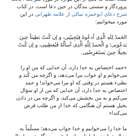
پروردگار و سستی بندگان در حین دعا است. در کتاب
شرح دعای ابوحمزه ثمالی از علامه طهرانی
در این
مورد میخوانیم:
الحَمدُ لِلَهِ الَّذِی أدعُوهُ فِیُجِیبُنِی، و إن کُنتُ بَطِیئاً حِینَ
یَدعُونِی؛ و الْحمدُ لِلَّهِ الَّذِی أسألُهُ فَیُعطِینِی، و إن کُنتُ
بخِیلًا حِینَ یَستَقرِضُنِی.
«حمد اختصاص به خدا دارد، آن خدایی که من او را
می‌خوانم و او جواب مرا می‌دهد، و اگرچه من کُند و
بطیء هستم در وقتی که او مرا می‌خواند! و حمد
اختصاص به خدا دارد، آن خدایی که من از او سؤال
می‌کنم و به من بخشش می‌کند، و اگرچه من در دادن
بخیل هستم آن هنگامی که خدا از من طلب قرض
می‌کند!»
ما خدا را می‌خوانیم و خدا جواب می‌دهد؛ مسلّماً به
دنبال خواندن ما، اجابت از طرف پروردگار هست! حال