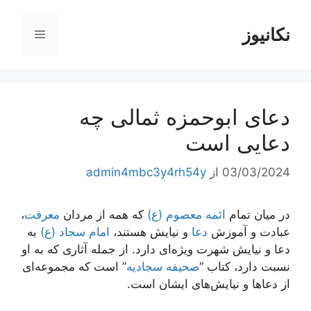
رش
ه
نکانیوز
فهرست
حتوا
دعای ابوحمزه ثمالی چه
دعایی است
03/03/2024
از
admin4mbc3y4rh54y
در میان تمام
ائمه معصوم (ع)
که همه از مردان
معرفت
،
عبادت و آموزش
دعا
و نیایش هستند،
امام سجاد (ع)
به
دعا و نیایش شهرت ویژه‌ای دارد. از جمله آثاری که به او
نسبت دارد، کتاب “
صحیفه سجادیه
” است که مجموعه‌ای
از دعاها و نیایش‌های ایشان است.