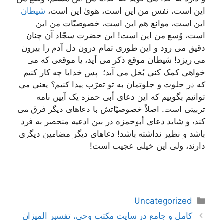
این است، نفس من این است، هویٰ این است،
شیطان
این است، موانع هم این است، خصوصیّات من این
است، وُسع من این است! این حضرت سجّاد آن چنان
دقیق می رود و این طوری تمام درون دل آدم را بیرون
می ریزد! شیطان موقع ذکر می آید، یا موقعی که می
خواهی کمک کنی بُخل می آید؛ پس خدایا چه کار کنیم
که در خلوت و جلوتمان به تو تقرّب پیدا کنیم؟ یعنی می
توانیم بگوییم که این دعای أبی حمزه یک آیین نامه
تربیتی است. اصلاً خصوصیّاتش با دعاهای دیگر فرق می
کند، و شاید دعای أبوحمزه در بین ادعیه منحصر به فرد
باشد و نظیر نداشته باشد! دعاهای دیگر مضامین دیگری
دارند، ولی این خیلی عجیب است!
دسته‌ها
Uncategorized
ناوبری
کامل و جامع در سایت مکتب وحی، تفسیر المیزان