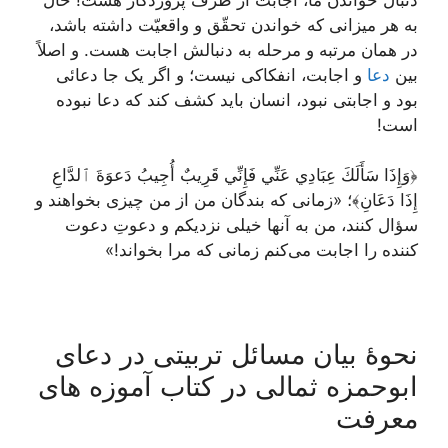
به هر میزانی که خواندن تحقّق و واقعیّت داشته باشد،
در همان مرتبه و مرحله به دنبالش اجابت هست. و اصلاً
بین
دعا
و اجابت، انفکاکی نیست؛ و اگر یک جا دعائی
بود و اجابتی نبود، انسان باید کشف کند که دعا نبوده
است!
﴿وَإِذَا سَأَلَكَ عِبَادِي عَنِّي فَإِنِّي قَرِيبٌ أُجِيبُ دَعوَةَ ٱلدَّاعِ
إِذَا دَعَانِ﴾؛ «زمانی که بندگان من از من چیزی بخواهند و
سؤال کنند، من به آنها خیلی نزدیکم و دعوتِ دعوت
کننده را اجابت می‌کنم زمانی که مرا بخواند!»
نحوۀ بیان مسائل تربیتی در دعای
ابوحمزه ثمالی در کتاب آموزه های
معرفت