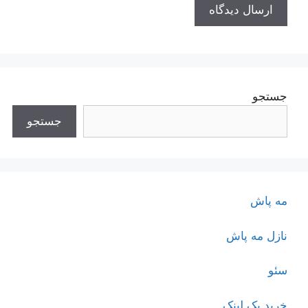
جستجو
جستجو
مه پاش
نازل مه پاش
سئو
خرید بک لینک