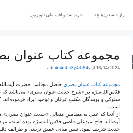
راز «استون‌هنج»
خرید نقد و اقساطی تلویزیون
مجموعه کتاب عنوان ب
جو
16/04/2024
از
admin4mbc3y4rh54y
مجموعه کتاب عنوان بصری
حاصل مجالس حضرت آیت‌الله
قدّس‌الله‌سرّه در «شرح حدیث عنوان بصری» می‌باشد که ط
سلوکی و پویندگان مکتبِ عرفان و توحید ایراد فرموده‌اند، 
است.
از آنجا که عمل به مضامینِ متعالی «حدیث عنوان بصری» 
آیت‌الله حاج سید‌علی قاضی قدّس‌الله‌سرّه بوده‌ است، 
حدیث شریف نمود. تبیین مبانی عمیق تربیتی و ظرائف دقیق 