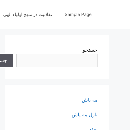
رش
ه
Sample Page
عقلانیت در منهج اولیاء الهی
حتوا
جستجو
جست
مه پاش
نازل مه پاش
سئو