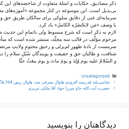
ذکر مصادیق، حکایات و امثلۀ متفاوت از شاخصه‌های این کت
بی‌بدیل است. این موسوعه در کنار مجموعه «آموزه‌های م
سرمایه‌ای غنی از دقایق سلوکی برای سالکان طریق حق و مشت
با وصف «مَن لایَحْضَرُه الکامل» یاد کرد.
لازم به ذکر است که شرح مبسوط ولی ناتمامِ این حدیث 
مرحوم‌ مؤلّف در قالب سه مجلّد، منتشر شده است که متأ
سرمست از بادۀ طهورِ لم‌یزلی و رحیق مختومِ ولایتِ مرتضوی
شتافت، و طالبان حق و حقیقت و پویندگان سُبُلِ سلام را 
و السّلامُ‏ عليه‏ يوم‏ وُلِدَ و يومَ ماتَ و يوم يبعَثُ حيًّا
دسته‌ها
Uncategorized
ناوبری
شاسی‌بلند قدرتمند آفرودی هاوال معرفی شد، هاوال رپتور Hi4 پلاگین هیبرید در چین + عکس
نوشته‌ها
حضرت آیت الله حاج ميرزا جواد آقا ملكى تبريزى
دیدگاهتان را بنویسید