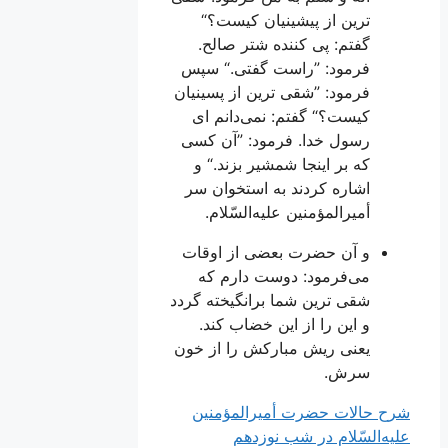
ترین از پیشینیان کیست؟“
گفتم: پى کننده شتر صالح.
فرمود: ”راست گفتى.“ سپس
فرمود: ”شقى ترین از پسینیان
کیست؟“ گفتم: نمی‌دانم اى
رسول خدا. فرمود: ”آن کسى
که بر اینجا شمشیر بزند.“ و
اشاره کردند به استخوان سر
أمیرالمؤمنین علیه‌السّلام.
و آن حضرت بعضى از اوقات
مى‌فرمود: دوست دارم که
شقى ترین شما برانگیخته گردد
و این را از این خضاب کند.
یعنى ریش مبارکش را از خون
سرش.
شرح حالات حضرت أمیرالمؤمنین
علیه‌السّلام در شب نوزدهم