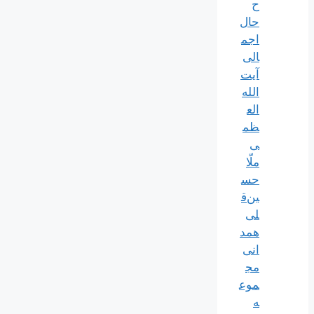
ح
حال
اجم
الی
آیت‌
الله‌
الع
ظم
ی
ملّا
حس
ین‌ق
لی
همد
انی
مج
موع
ه