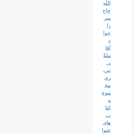
اللَه
حاج
میر
زا
جوا
د
آقا
ملک
ی
تبری
زی
مج
موع
ه
کتا
ب
های
عنوا