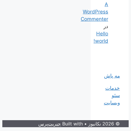
A
WordPress
Commenter
در
Hello
world!
مه پاش
خدمات
سئو
وبسایت
© 2026 نکانیوز
• Built with
جنریت‌پرس