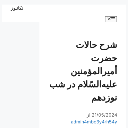
رش
نکانیوز
ه
فهرست
حتوا
شرح حالات
حضرت
أمیرالمؤمنین
علیه‌السّلام در شب
نوزدهم
21/05/2024
از
admin4mbc3y4rh54y