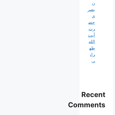
ن
بصر
ی
حض
رت
آیت
الله
طه
ران
ی
Recent
Comments