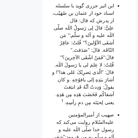
ابن اثیر جزرى گوید با سلسله
اسناد خود از عثمان بن صُهَیْب،
از پدرش که
قال: قال
علِىٌّ:
قالَ لِى رَسولُ اللَه صلّى
اللَه علیه و آله و سلّم:” مَن
أشقَى الأوَّلینَ؟“ قُلتُ: عاقِرُ
النّاقَة. قالَ: ”صَدَقتَ.“
قالَ:”فَمَنْ اشْقَى الآخِرینَ؟“
قُلتُ: لا عِلمَ لى یا رَسولَ اللَه.
قالَ: ”الّذى یَضرِبُکَ عَلی هذا“! و
أشارَ بیَدِهِ إلى یافوُخِهِ .و کان
یقولُ: وَدِدتُ أنَّهُ قَدِ انبَعَثَ
أشقاکُم فَخَضَبَ هَذِه مِن هَذِهِ.
1
یعنى لِحیَتَه مِن دمِ رأسِهِ.
صهیب از أمیرالمؤمنین
علیه‌السّلام روایت مى‌کند که
رسول خدا صلّى اللَه علیه و
آله و سلّم به من فرمود:”شقى