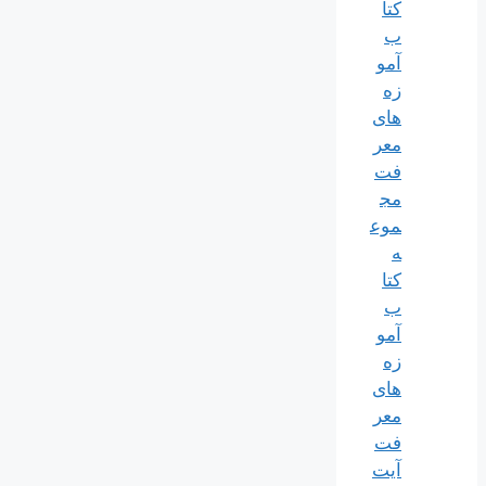
کتا
ب
آمو
زه
های
معر
فت
مج
موع
ه
کتا
ب
آمو
زه
های
معر
فت
آیت