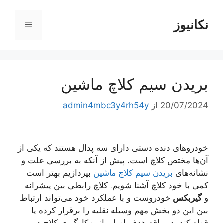
رش
ه
نکانیوز
فهرست
حتوا
بریدن سیم کلاچ ماشین
20/07/2024
از
admin4mbc3y4rh54y
خودروهای دنده دستی دارای سه پدال هستند که یکی از
آن‌ها مختص کلاچ است. پیش از آنکه به بررسی علت و
نشانه‌های
بریدن سیم کلاچ ماشین
بپردازیم بهتر است
کمی با خود کلاچ آشنا شویم. کلاچ رابطی بین پیشرانه
و
گیربکس
خودروست و با عملکرد خود می‌تواند ارتباط
بین این دو بخش مهم وسیله نقلیه را برقرار کرده یا
قطع کند. در واقع هدف اصلی از به‌کارگیری کلاچ در