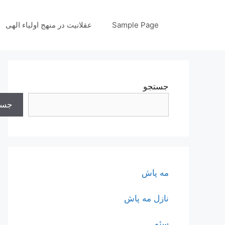
رش
ه
Sample Page
عقلانیت در منهج اولیاء الهی
حتوا
جستجو
جست
مه پاش
نازل مه پاش
سئو