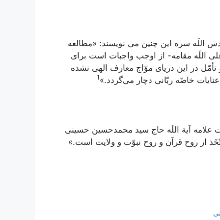
 اللَه سره این چنین می نویسند: «مطالعه
 أعلى اللَه مقامه- از اوجب واجبات است براى
تأمّل در اين درياى موّاج معارف الهى نشده
1
ايات خاصّه ربّانى دچار مى‌گردد.»
علامه آیة اللَه حاج سید محمد‌حسین حسینی
ّخَذ از روح قرآن و روح نبوّت و ولايت است.»
نی