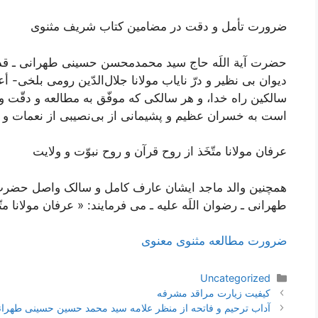
ضرورت تأمل و دقت در مضامین کتاب شریف مثنوی
حضرت آیة اللَه حاج سید محمد‌محسن حسینی طهرانی ـ قدس
ديوان بى ‌نظير و درّ ناياب مولانا جلال‌الدّين رومى بلخى-
سالكين راه خدا، و هر سالكى كه موفّق به مطالعه و دقّت و 
است به خسران عظيم و پشيمانى از بى‌نصيبى از نعمات و عن
عرفان مولانا متّخَذ از روح قرآن و روح نبوّت و ولايت
همچنین والد ماجد ایشان عارف کامل و سالک واصل حضرت 
طهرانی ـ رضوان اللَه علیه ـ می فرمایند: « عرفان مولانا مت
ضرورت مطالعه مثنوی معنوی
دسته‌ها
Uncategorized
ناوبری
کیفیت زیارت مراقد مشرفه
نوشته‌ها
آداب ترحیم و فاتحه از منظر علامه سید محمد حسین حسینی طهرا