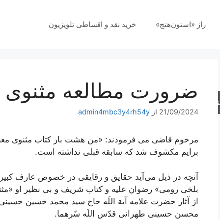
راز «استون‌هنج»
خرید نقد و اقساطی تلویزیون
ضرورت مطالعه مثنوی 
جو
21/09/2024
از
admin4mbc3y4rh54y
مرحوم قاضى می ‌فرمودند: «من هشت بار كتاب مثنوى معن
برايم مكشوف شد كه سابقه قبلى نداشته است.
آنچه در ذیل می‌آید حقایق و رقایقی در خصوص عارف کبیر و 
بلخی رومی» رضوان علیه و کتاب شریف و بی نظیر او «مثن
از آثار حضرت علامه آیة اللَه حاج سید محمد حسین حسینی
محسن حسینی طهرانی قدّس اللَه سّرهما.