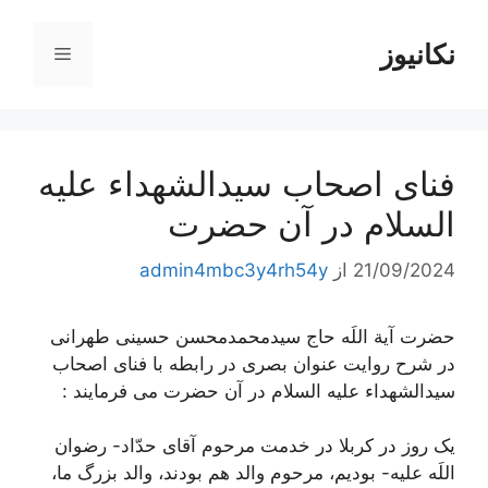
رش
ه
نکانیوز
فهرست
حتوا
فنای اصحاب سیدالشهداء علیه
السلام در آن حضرت
21/09/2024
از
admin4mbc3y4rh54y
حضرت آیة اللَه حاج سیدمحمدمحسن حسینی طهرانی
در شرح روایت عنوان بصری در رابطه با فنای اصحاب
سیدالشهداء علیه السلام در آن حضرت می فرمایند :
یک روز در کربلا در خدمت مرحوم آقاى حدّاد- رضوان
اللَه علیه- بودیم، مرحوم والد هم بودند، والد بزرگ ما،