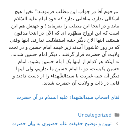
مرحوم آقا در جواب این مطلب فرمودند:” نخیر! هیچ
اشکالى ندارد، منافانى ندارد که خود امام علیه ‌السّلام
بیاید و در اینجا این مطلب را بفرماید ؛ و جهتش هم این
است که این ارواح مطهّره ‌اى که الآن در اینجا مدفون
هستند، اینها الآن دیگر جنبه استقلالیت ندارند. اینها وقتى
که در روز عاشورا آمدند زیر خیمه امام حسین و در تحت
ولایت آن حضرت قرار گرفتند ، دیگر امام حسین شدند.
نه اینکه هر کدام از اینها یک امام حسین بشود، امام
حسین یکیست، دو تا امام حسین ما نداریم، ولى اینها
دیگر آن جنبه غیریت با سیدالشّهداء را از دست دادند و
فانى در ذات و ولایت آن حضرت شدند.
فنای اصحاب سیدالشهداء علیه السلام در آن حضرت
دسته‌ها
Uncategorized
ناوبری
تبيين و توضيح حقيقت علم حضوري به بيان حضرت