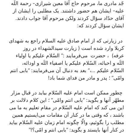
جّد مادرى ما، مرحوم حاج آقا معین شیرازى- رحمة اللَه
علیه- ایشان هم حضور داشتند. یک مطلبى را ایشان از
آقاى حدّاد سؤال کردند ولکن مرحوم آقا جواب دادند.
ایشان سؤال کردند که:
در زیارتی که از امام صادق علیه السلام راجع به شهداى
کربلا وارد شده است ( زیارت سیدالشهداء در روز
عرفه) ، حضرت می‌فرمایند :”
السّلام علیکم یا اولیاء
اللَه و احبائه، السّلام علیکم یا اصفیاء اللَه و اودائه،
السّلام علیکم …،”
بعد به دنبال آن مى‌فرمایند: “بابى انتم
وامّى” ؛ پدر و مادر من فداى شما باد!
چطور ممکن است امام علیه ‌السّلام بیاید در قبال مزار
مطهّر آنها و بگوید: “بابى انتم وامّى” ؛ این کلام دلالت بر
این مى ‌کند که امام علیه ‌السّلام در مقام تعلیم به ما می
باشند ، که وقتی ما در کنار آن مقامات مى‌ایستیم همین
مطلب را بگوئیم، والّا چگونه امام زمان علیه‌ السّلام بیاید
در کنار آنها بایستد و بگوید: “بابى انتم و امّى؟!”