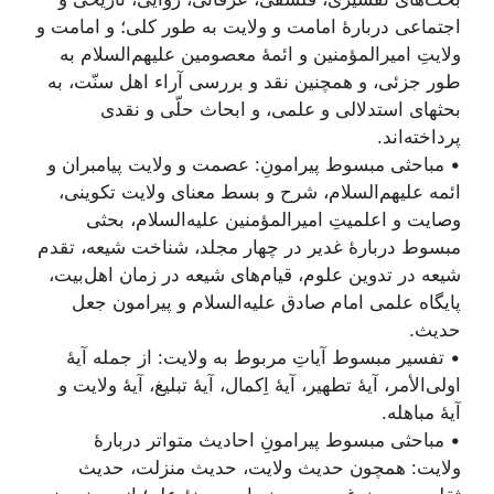
اجتماعی دربارۀ امامت و ولایت به طور کلی؛ و امامت و
ولایتِ امیرالمؤمنین و ائمۀ معصومین علیهم‌السلام به
طور جزئی، و همچنین نقد و بررسی آراء اهل سنّت، به
بحثهای استدلالی و علمی، و ابحاث حلّی و نقدی
پرداخته‌اند.
• مباحثی مبسوط پیرامونِ: عصمت و ولایت پیامبران و
ائمه علیهم‌السلام، شرح و بسط معنای ولایت تکوینی،
وصایت و اعلمیتِ امیرالمؤمنین علیه‌السلام، بحثی
مبسوط دربارۀ غدیر در چهار مجلد، شناخت شیعه، تقدم
شیعه در تدوین علوم، قیام‌های شیعه در زمان اهل‌بیت،
پایگاه علمی امام صادق علیه‌السلام و پیرامون جعل
حدیث.
• تفسیر مبسوط آیاتِ مربوط به ولایت: از جمله آیۀ
اولی‌الأمر، آیۀ تطهیر، آیۀ اِکمال، آیۀ تبلیغ، آیۀ ولایت و
آیۀ مباهله.
• مباحثی مبسوط پیرامونِ احادیث متواتر دربارۀ
ولایت: همچون حدیث ولایت، حدیث منزلت، حدیث