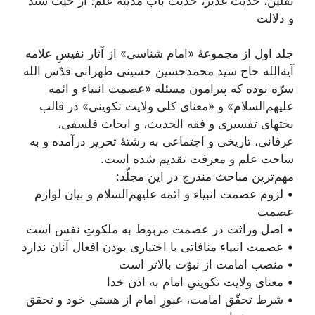
ثقلین، حدیث غدیر، حدیث باب مدینۀ علم؛ از حیث سند
و دلالت
جلد اول از مجموعۀ «امام شناسی» از آثار نفیسِ علامه
آیة‌الله حاج سید محمد‌حسین حسینی طهرانی قدّس الله
سرّه بوده که پیرامون مسئله «عصمت انبیاء و ائمه
علیهم‌السلام» و «معنای کلی ولایت تکوینی» در قالب
بحثهای تفسیری و فقه الحدیث، و ابحاث فلسفی،
عرفانی، تاریخی و اجتماعی به رشتۀ تحریر درآمده و به
ساحت علم و معرفت تقدیم شده است.
مهم‌ترین مباحث مندرج در این مجلّد:
• لزوم عصمت انبیاء و ائمه علیهم‌السلام و بیان لوازم
عصمت
• اصل وراثت در عصمت مربوط به ملکوتِ نفس است
• عصمت انبیاء منافاتی با اختیاری بودن افعال آنان ندارد
• منصب امامت از نبوّت بالاتر است
• معنای ولایت تکوینیِ امام به اذن خدا
• شرط تحقّق امامت، عبورِ امام از هستیِ خود و تحقق