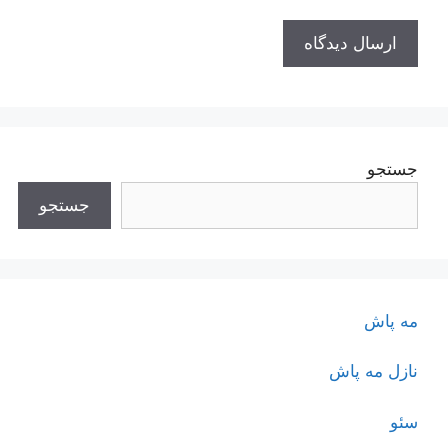
جستجو
جستجو
مه پاش
نازل مه پاش
سئو