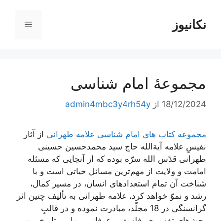
رش
ه
نکانیوز
فهرست
حتوا
مجموعۀ امام شناسی
18/12/2024
از
admin4mbc3y4rh54y
مجموعه کتاب های امام شناسی علامه طهرانی
از آثار
نفیسِ علامه آیة‌الله حاج سید محمد‌حسین حسینی
طهرانی قدّس الله سرّه بوده که از آنجایی که مسئله
امامت و ولایت از مهم‌ترین مسائل حیاتی است و با
شناخت آن تمام استعدادهای انسان، در مسیر کمال،
رشد و نموّ خواهد کرد، علامه طهرانی به تألیف چنین اثر
گرانسنگی در 18 مجلّد، مبادرت نموده و در قالبِ
بحث‌های تفسیری، فلسفی، عرفانی، روایی، تاریخی و