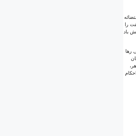
تضائه
قت را
ش باد
 رها
ان
ر،
احکام