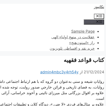
پرش
نکانیوز
به
فهرست
محتوا
فهرست
Sample Page
عقلانیت در منهج اولیاء الهی
راز «استون‌هنج»
خرید نقد و اقساطی تلویزیون
کتاب قواعد فقهیه
21/12/2024
از
admin4mbc3y4rh54y
روایاتِ شیعه و سنی به‌عنوان دو گروه که با هم ارتباط اجتماعی داش
روایات، به فضای تاریخی و قرائن خارجیِ صدور روایت، توجه شده 
علاوه بر اقوال بزرگانی مثل میرزای نائینی و آخوند خراسانی، آرائی 
است.
علاوه بر مثال‌های فردیِ «لا ضرر»، دیدگاه کلان و تطبیقاتِ اجتماع