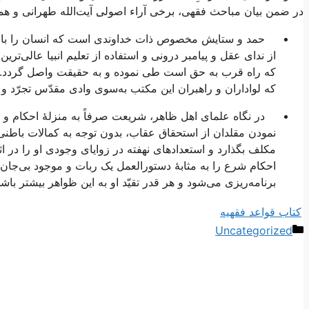
در ضمن بیان مباحث فقهی، برخی آراء اصولی‌‌ِ آیت‌الله طهرانی و 
حمد و ستایش مخصوص ذات خداوندی است که انسان را با نیکوتر
از ندای عقل و پیامبر درونی و استفاده از تعلیم انبیا عالی‌ت
که راه قرب به حق است طی نموده و به حقیقت واصل گردد. و در
که لواداران و راهبران این مکتب به‌سوی وادی مقدّس تجرّد و
در نگاه علمای اهل ظاهر، شریعت صرفاً به منزلۀ احکام و
نمودن مقلدان از استحقاق عقاب، بدون توجه به کمالات باطنی
مکلف بگذارد و استعدادهای نهفته در زوایای وجودی او را در ا
احکام شرع را به مثابۀ دستورالعمل یک ربات و موجود بی‌جان می‌
برنامه‌ریزی می‌شود و هر قدر تقیّد او به این ظواهر بیشتر با
کتاب قواعد فقهیه
دسته‌ها
Uncategorized
ناوبری
نوشته‌ها