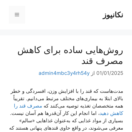
رش
ه
نکانیوز
فهرست
حتوا
روش‌هایی ساده برای کاهش
مصرف قند
01/01/2025
از
admin4mbc3y4rh54y
مدت‌هاست که قند را با افزایش وزن، افسردگی و خطر
بالای ابتلا به بیماری‌های مختلف مرتبط می‌دانیم. تقریباً
همه متخصصان تغذیه توصیه می‌کنند که
مصرف قند را
کاهش دهید
، اما انجام این کار آن‌قدر‌ها هم آسان نیست.
بسیاری از مواد غذایی که به‌عنوان غذا‌هایی «سالم»
معرفی می‌شوند، در واقع حاوی قند‌های پنهانی هستند که