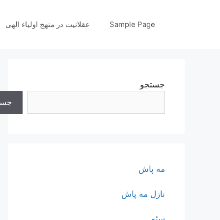
رش
ه
Sample Page
عقلانیت در منهج اولیاء الهی
حتوا
جستجو
جست
مه پاش
نازل مه پاش
سئو