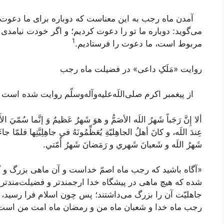
آمدن ماه رجب به این معناست که دوباره برای ما دعوت‌نا
می‌گوید: دوباره ما تو را دعوت کردیم؛ و اگر خودت نیامد
1
مربوط است، ما دعوت را فرستادیم.
روایت «مَلَکِ داعی» در فضیلت ماه رجب
از پیغمبر اکرم صلی‌اللَه‌علیه‌و‌آله‌وسلّم روایت شده است ک
ألا إِنَّ رَجَباً شَهرُ اللَه الأصَمُّ و هوَ شَهرٌ عَظيمٌ وَ إنَّما سُمّيَ الأَصَمّ
عِندَ اللَه، و كانَ أهلُ الجاهِليّةِ يُعَظِّمُونَهُ في جاهِلِيَّتِها فلمّا جاء
شَهرُ اللَه و شَعبانَ شَهري و رَمَضانَ شَهرُ أُمّتي
.
«آگاه باشید که رجب ماه اصمّ‌ خداست و آن ماهى بزرگ و گرا
شده كه هيچ ماهى در پيشگاه خدا ارجمندتر و فضيلت‌مندتر ا
جاهليّت آن را بزرگ مى‌داشتند؛ پس چون اسلام فرا رسيد، 
رجب ماه خدا و شعبان ماه من و رمضان ماه امت من است