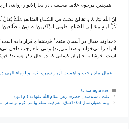
همچنین مرحوم علامه مجلسی در بحارالانوار روایتی از پیامبر 
إنّ اللَه تَبَارَكَ وَ تَعَالىٰ نَصَبَ في السّماءِ السّابعةِ مَلَكاً يُقالُ
كُلَّ لَيلَةٍ مِنهُ إِلَى الصّباحِ: طوبىٰ لِلذّاكرينَ! طوبىٰ لِلطّائِعِينَ!
2
«خداوند متعال در آسمان هفتم
فرشته‌ای قرار داده است ک
افراد را مى‌خواند و صدا مى‌زند) وقتی ماه رجب داخل مى‌
است: خوشا به حال آن کسانى که در حال ذکر هستند! خوشا 
اعمال ماه رجب و اهمیت آن و سیره ائمه و اولیاء الهی در 
دسته‌ها
Uncategorized
ناوبری
علت نامیده شدن حضرت زهرا سلام اللَه عليها به (ام ابیها)
نوشته‌ها
نیمه شعبان سال 1409هـ.ق: اشرفیت مقام پیامبر اكرم بر سائر انبیاء در متحقق شدن به مفاد كلمه الله اكبر