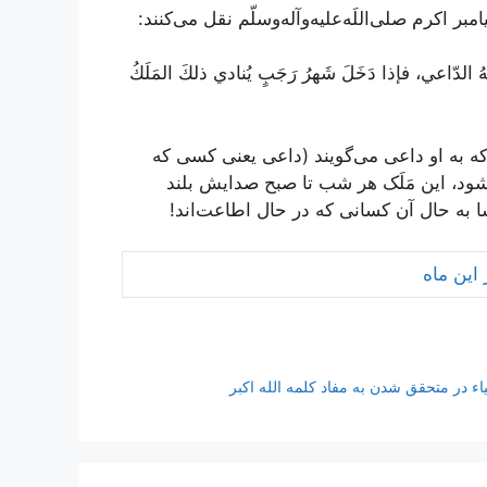
اکرم صلی‌اللَه‌علیه‌و‌آله‌وسلّم نقل می‌کنند:
 لَهُ الدّاعي، فإذا دَخَلَ شَهرُ رَجَبٍ يُنادي ذلكَ المَلَكُ
ه به او داعى مى‌گویند (داعی یعنى کسى که
شود، این مَلَک هر شب تا صبح صدایش بلند
به حال آن کسانى که در حال اطاعت‌اند!
این ماه