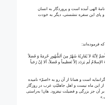
مۀ الهی آمده است و پروردگار به انسان
ی و پای این سفره ننشستی، دیگر به خودت
ه فرموده‌اند:
َ لِأنّهُ لاَ يُقَارِبُهُ شَهْرٌ مِنَ اَلشُّهُورِ حُرمَةً وَ فَضلاً
َ الإسلامُ لَم يَزدَد إلاّ تَعظيماً و فَضلاً، ألا إنّ رَجَباً
نمايه است و همانا از آن رو به «اصمّ‌» ناميده
ز اين ماه نيست و اهل جاهليّتِ عرب در روزگار
بر آن جز بزرگى و فضيلت نيفزود. هان! به‌راستى
.»