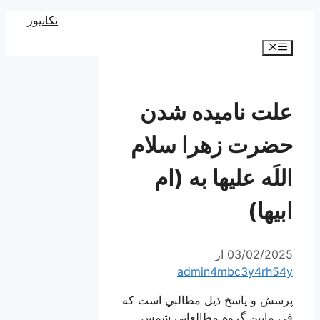
رش
نکانیوز
ه
فهرست
حتوا
علت نامیده شدن
حضرت زهرا سلام
اللَه عليها به (ام
ابیها)
03/02/2025
از
admin4mbc3y4rh54y
پرسش و پاسخ ذیل مطالبي است که
فی مابین گروه مطالعاتی شمس