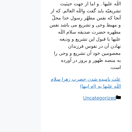
اللَه علیها . و اما از جهت حیثیت
تشریعیّه باید گفت واللَه العالم. که از
آنجا که نفس مطهّر رسول خدا محلّ
و مهبط وحی و تشریع می باشد نفس
مطهره حضرت صدیقه سلام اللَه
علیها با قبول این تشریع و ودیعه
نهادن آن در نفوس فرزندان
معصومین خود آن تشریع و وحی را
به منصه ظهور و بروز در آورده
است.
علت نامیده شدن حضرت زهرا سلام
اللَه عليها به (ام ابیها)
دسته‌ها
Uncategorized
ناوبری
نوشته‌ها