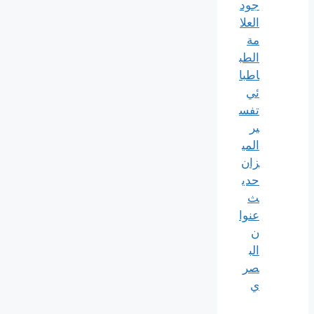
جود
العلا
مة
الطب
اطبا
ئي
تفس
ير
المي
زان
حدي
ث
عنوا
ن
الب
صر
ي