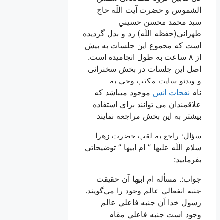
الشموس و حضرت آیت اللَه حاج
سید محمد محسن حسيني
طهراني(حفظه اللَه) رد و بدل گردیده
است که مجموع این جلسات به بیش
از ٨ ساعت به طول انجامیده است.
اصل این جلسات در بخش سخنرانی
و ویدئو سایت مکتب وحی به
نام
نفحات انس
موجود میباشد که
علاقمندان می توانند برای استفاده
بیشتر به این بخش مراجعه نمایند
سؤال: راجع به لقب حضرت زهرا
سلام اللَه علیها ” ام ابيها ” توضيحاتی
بفرمایید:
جواب:. مسأله ام ابيها آن حقيقت
جنبه انفعالي عالم وجود را مي‌گويند.
رسول خدا آن جنبه فاعلي عالم
وجود است جنبه فاعلي مقام