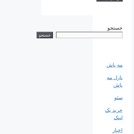
جستجو
جستجو
مه پاش
نازل مه
پاش
سئو
خرید بک
لینک
اخبار