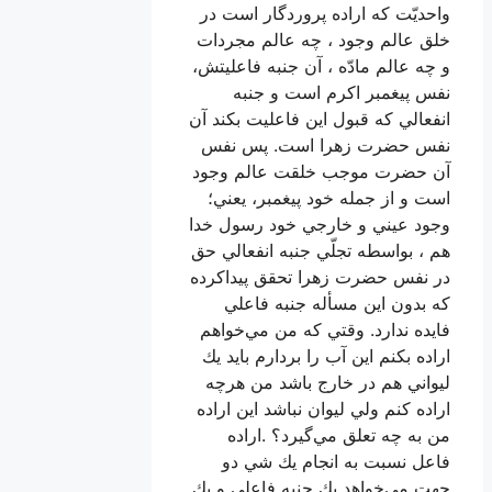
واحديّت كه اراده پروردگار است در
خلق عالم وجود ، چه عالم مجردات
و چه عالم مادّه ، آن جنبه فاعليتش،
نفس پيغمبر اكرم است و جنبه
انفعالي كه قبول اين فاعليت بكند آن
نفس حضرت زهرا است. پس نفس
آن حضرت موجب خلقت عالم وجود
است و از جمله خود پيغمبر، يعني؛
وجود عيني و خارجي خود رسول خدا
هم ، بواسطه تجلّي جنبه انفعالي حق
در نفس حضرت زهرا تحقق پيداكرده
كه بدون اين مسأله جنبه فاعلي
فايده ندارد. وقتي كه من مي‌خواهم
اراده بكنم اين آب را بردارم بايد يك
ليواني هم در خارج باشد من هرچه
اراده كنم ولي ليوان نباشد اين اراده
من به چه تعلق مي‌گيرد؟‌ .اراده
فاعل نسبت به انجام يك شي دو
جهت مي‌خواهد يك جنبه فاعلي و يك