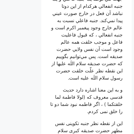
جنبه انفعالي هركدام از اين دوتا
نباشد آن فعل در خارج صورت عيني
پيدا نمي‌كند. جنبه فاعلي نسبت به
عالم خارج وجود پيغمبر اكرم است و
جنبه انفعالي ، که قبول فاعلیت
فاعل و موجب خلقت همه عالم
وجود است آن نفس ولايي حضرت
صديقه است. پس مي‌توانيم بگوييم
كه حضرت صديقه سلام اللَه عليها از
اين نقطه نظر علّت خلقت حضرت
رسول سلام اللَه عليه است.
و به این معنا اشاره دارد حدیث
قدسی معروف که (لولا فاطمة لما
خلقتکما ) ، اگر فاطمه نبود شما دو تا
را خلق نمی کردم.
این از نقطه نظر جنبه تکوینی نفس
مطهر حضرت صدیقه کبری سلام