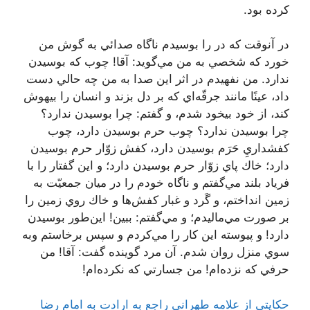
كرده بود.
در آنوقت كه در را بوسيدم ناگاه صدائي به گوش من
خورد كه شخصي به من مي‌گويد: آقا! چوب كه بوسيدن
ندارد. من نفهيدم در اثر اين صدا به من چه حالي دست
داد، عينًا مانند جرقّه‌اي كه بر دل بزند و انسان را بيهوش
كند، از خود بيخود شدم، و گفتم: چرا بوسيدن ندارد؟
چرا بوسيدن ندارد؟ چوب حرم بوسيدن دارد، چوب
كفشداريِ حَرَم بوسيدن دارد، كفش زوّار حرم بوسيدن
دارد؛ خاك پاي زوّار حرم بوسيدن دارد؛ و اين گفتار را با
فرياد بلند مي‌گفتم و ناگاه خودم را در ميان جمعيّت به
زمين انداختم، و گَرد و غبار كفش‌ها و خاك روي زمين را
بر صورت مي‌ماليدم؛ و مي‌گفتم: ببين! اين‌طور بوسيدن
دارد! و پيوسته اين كار را مي‌كردم و سپس برخاستم وبه‌
سوي منزل روان شدم. آن مرد گوينده گفت: آقا! من
حرفي كه نزده‌ام! من جسارتي كه نكرده‌ام!
حكايتي از علامه طهراني راجع به ارادت به امام رضا