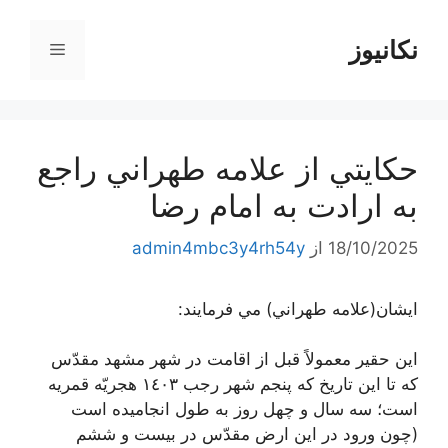
رش
ه
نکانیوز
فهرست
حتوا
حكايتي از علامه طهراني راجع
به ارادت به امام رضا
18/10/2025
از
admin4mbc3y4rh54y
ايشان(علامه طهراني) مي فرمايند:
اين حقير معمولاً قبل از اقامت در شهر مشهد مقدّس
كه تا اين تاريخ كه پنجم شهر رجب ١٤٠٣ هجريّه قمريه
است؛ سه سال و چهل روز به طول انجاميده است
(چون ورود در اين ارض مقدّس در بيست و ششم