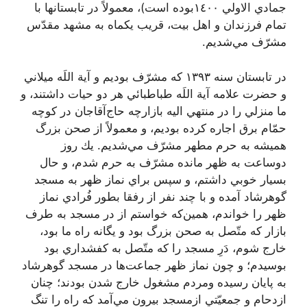
جمادي الاولي ١٤٠٠بوده است)، معمولاً در تابستانها با
تمام فرزندان و اهل بيت، قريب يكماه به مشهد مقدّس
مشرّف مي‌شديم.
در تابستان سنه ١٣٩٣ كه مشرّف بوديم و آية اللَه ميلاني
و حضرت علامه آية اللَه طباطبائي هر دو حيات داشتند، و
ما منزلي را در منتهي اليه بازارچه حاج‌آقا‌جان در كوچه
حمّام برق اجاره كرده بوديم، و معمولاً از صحن بزرگ
هميشه به حرم مطهر مشرّف مي‌شديم. يك روز
دوساعت به ظهر مانده مشرّف به حرم شدم، و حال
بسيار خوبي داشتم، و سپس براي نماز ظهر به مسجد
گوهرشاد آمده و با چند نفر از رفقا بطور فُرادي نماز
ظهر را خواندم، همين‌كه خواستم از در مسجد به طرف
بازار كه متّصل به صحن بزرگ بود و يگانه راه ما بود،
خارج شوم، دَرِ مسجد را كه متّصل به كفشداري بود
بوسيدم؛ و چون نماز ظهر جماعت‌ها در مسجد گوهرشاد
به پايان رسيده ومردم مشغول خارج شدن بودند؛ چنان
ازدحام و جمعيّتي ازمسجد بيرون مي‌آمد كه راه را تنگ