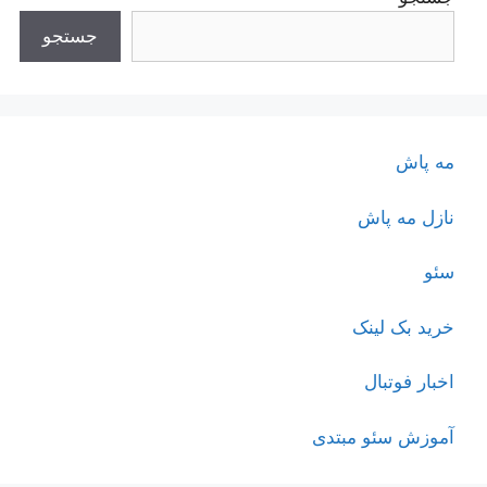
جستجو
مه پاش
نازل مه پاش
سئو
خرید بک لینک
اخبار فوتبال
آموزش سئو مبتدی