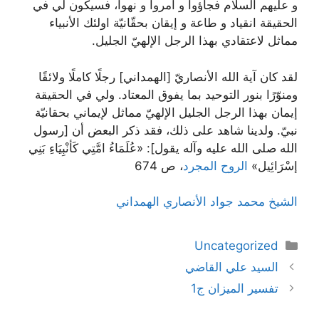
و عليهم السلام فجاؤوا و أمروا و نهوا، فسيكون لي في
الحقيقة انقياد و طاعة و إيقان بحقّانيّة اولئك الأنبياء
مماثل لاعتقادي بهذا الرجل الإلهيّ الجليل.
لقد كان آية الله الأنصاريّ [الهمداني] رجلًا كاملًا ولائقًا
ومنوّرًا بنور التوحيد بما يفوق المعتاد. ولي في الحقيقة
إيمان بهذا الرجل الجليل الإلهيّ مماثل لإيماني بحقانيّة
نبيّ. ولدينا شاهد على ذلك، فقد ذكر البعض أن [رسول
الله صلى الله عليه وآله يقول]: «عُلَمَاءُ امَّتِي كَأنْبِيَاءِ بَنِي
إسْرَائِيل‏»
الروح المجرد
، ص 674
الشيخ محمد جواد الأنصاري الهمداني
دسته‌ها
Uncategorized
ناوبری
السيد علي القاضي
نوشته‌ها
تفسير الميزان ج1