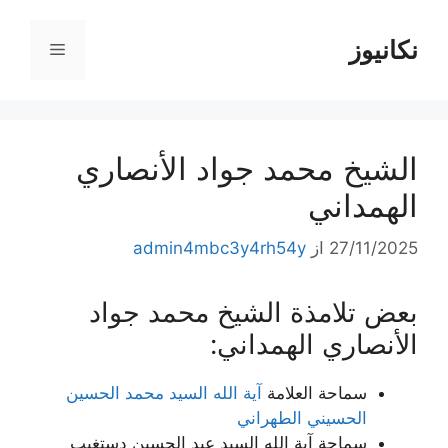
رش
ه
نکانیوز
فهرست
حتوا
الشيخ محمد جواد الأنصاري
الهمداني
27/11/2025
از
admin4mbc3y4rh54y
بعض تلامذة الشيخ محمد جواد
الأنصاري الهمداني:
سماحة العلامة
آية الله السيد محمد الحسين
الحسيني الطهراني
سماحة آية الله السيد عبد الحسين دستغيب