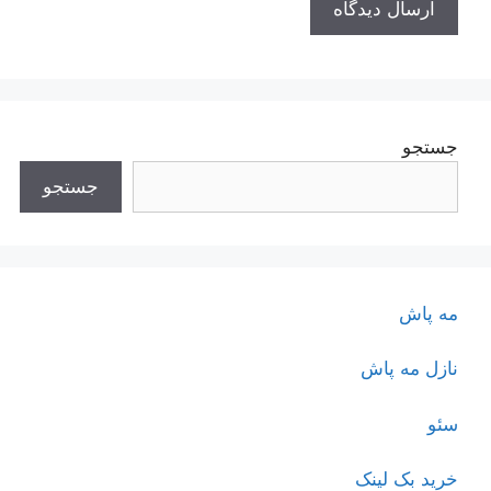
جستجو
جستجو
مه پاش
نازل مه پاش
سئو
خرید بک لینک