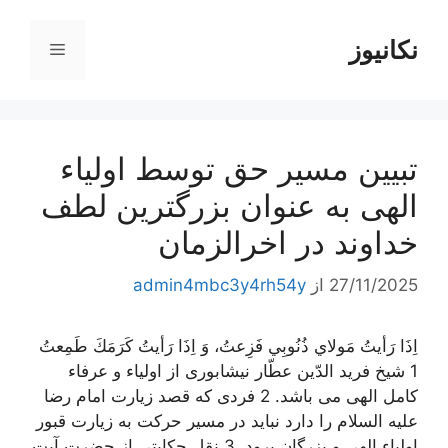
رش
ه
نکانیوز
فهرست
حتوا
تبیین مسیر حق توسط اولیاء
الهی به عنوان بزرگترین لطف
خداوند در اخرالزمان
27/11/2025
از
admin4mbc3y4rh54y
اِذَا رَأيتُ مَولاي ذُنُوبِي فَزِعتُ، وَ اِذَا رَأيتُ كَرَمَكَ طَمِعتُ
1 شیخ فرید الدّین عطّار نیشابوری از اولیاء و عرفاء
کامل الهی می باشد. 2 فردی که قصد زیارت امام رضا
علیه السلام را دارد نباید در مسیر حرکت به زیارت قبور
اولیاء الهی و بزرگان برود. 3 نقل حکایتی از حضرت آیت