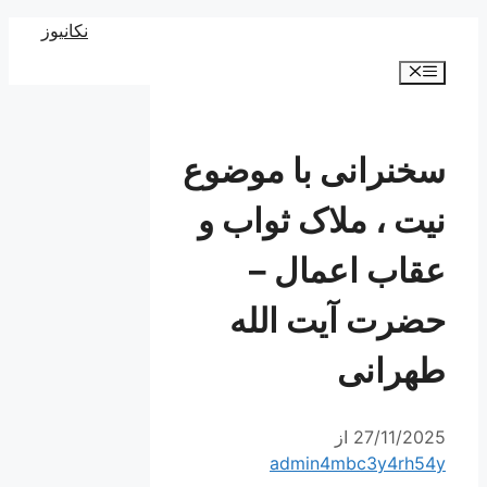
رش
نکانیوز
ه
فهرست
حتوا
سخنرانی با موضوع
نیت ، ملاک ثواب و
عقاب اعمال –
حضرت آیت الله
طهرانی
27/11/2025
از
admin4mbc3y4rh54y