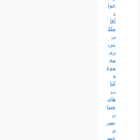
جوا
د
آقا
ملک
ی
تبری
زی
مج
موع
ه
کتا
ب
های
عنوا
ن
بصر
ی
حض