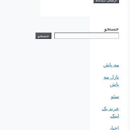
جستجو
جستجو
مه پاش
نازل مه
پاش
سئو
خرید بک
لینک
اخبار