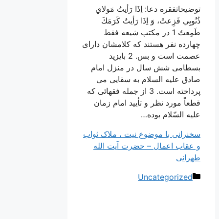
توضیحاتفقره دعا: اِذَا رَأيتُ مَولاي
ذُنُوبِي فَزِعتُ، وَ اِذَا رَأيتُ كَرَمَكَ
طَمِعتُ 1 در مکتب شیعه فقط
چهارده نفر هستند که کلامشان دارای
عصمت است و بس. 2 بایزید
بسطامی شش سال در منزل امام
صادق علیه السلام به سقایی می
پرداخته است. 3 از جمله فقهائی که
قطعاً مورد نظر و تأیید امام زمان
علیه السّلام بوده…
سخنرانی با موضوع نیت ، ملاک ثواب
و عقاب اعمال – حضرت آیت الله
طهرانی
دسته‌ها
Uncategorized
ناوبری
نوشته‌ها