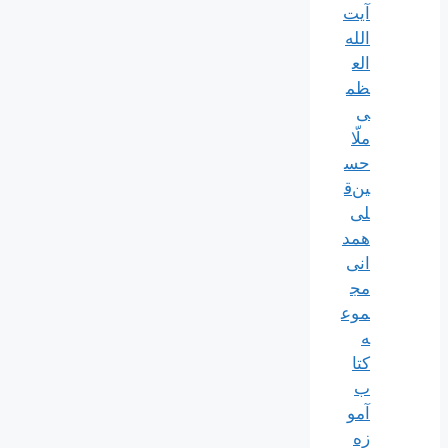
آیت‌
الله‌
الع
ظم
ی
ملّا
حس
ین‌ق
لی
همد
انی
مج
موع
ه
کتا
ب
آمو
زه