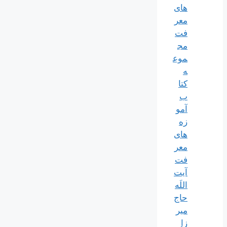
های
معر
فت
مج
موع
ه
کتا
ب
آمو
زه
های
معر
فت
آیت
اللَه
حاج
میر
زا