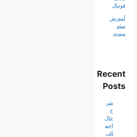
فوتبال
آموزش
سئو
مبتدی
Recent
Posts
شر
ح
حال
اجم
الی