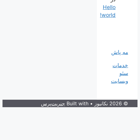
Hello
world!
مه پاش
خدمات
سئو
وبسایت
© 2026 نکانیوز
• Built with
جنریت‌پرس