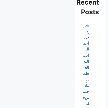
Recent
Posts
شر
ح
حال
اجم
الی
آیت‌
الله‌
الع
ظم
ی
ملّا
حس
ین‌ق
لی