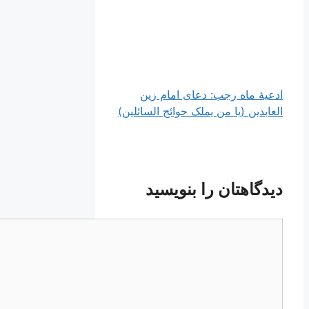
ادعیۀ ماه رجب: دعای امام زین
العابدین (یا من یملک حوائج السائلین)
دیدگاهتان را بنویسید
دیدگاه