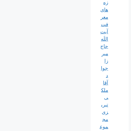
زه
های
معر
فت
آیت
اللَه
حاج
میر
زا
جوا
د
آقا
ملک
ی
تبری
زی
مج
موع