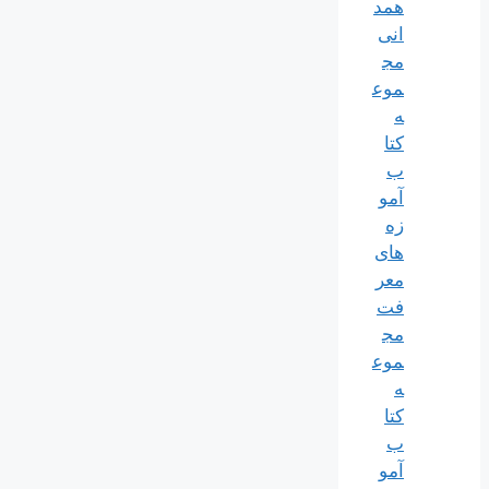
همد
انی
مج
موع
ه
کتا
ب
آمو
زه
های
معر
فت
مج
موع
ه
کتا
ب
آمو