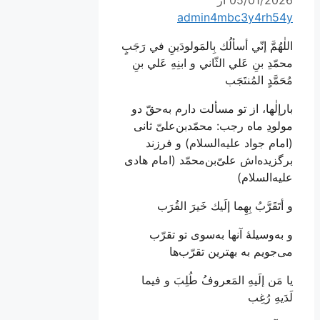
admin4mbc3y4rh54y
اللٰهُمَّ إنّي أسألُك بِالمَولودَينِ في رَجَبٍ
محمّدِ بنِ عَلي الثّاني و ابنِهِ عَلي بنِ
مُحَمَّدٍ المُنتَجَب
بارإلٰها، از تو مسألت دارم به‌حقّ دو
مولودِ ماه رجب: محمّد‌بن‌علیّ ثانی
(امام جواد علیه‌السلام) و فرزند
برگزیده‌اش علیّ‌بن‌محمّد (امام هادی
علیه‌السلام)
و أتَقَرَّبُ بِهِما إلَيك خَيرَ القُرَب
و به‌وسیلۀ آنها به‌سوی تو تقرّب
می‌جویم به بهترین تقرّب‌ها
يا مَن إلَيهِ المَعروفُ طُلِبَ و فيما
لَدَيهِ رُغِب