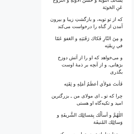
عَنِ الحَوبَة
که از تو توبه، و بازگشتِ زیبا و بیرون
آمدن از گناه را درخواست می‌کند
و مِنَ النّارِ فَكاك رَقَبَتِهِ و العَفوَ عَمّا
في رِبقَتِه
و می‌خواهد که او را از آتش دوزخ
برَهانی، و از آنچه بر ذمۀ اوست
بگذری
فَأنتَ مَولاٰي أعظَمُ أمَلِهِ و ثِقَتِه
چرا که تو ـ ای مولای من ـ بزرگترین
امید و تکیه‌گاه او هستی
اللٰهُمَّ و أسألُك بِمَسائِلِك الشَّريفَةِ و
وَسائِلِك المُنيفَة
و خداوندا، از تو درخواست می‌کنم