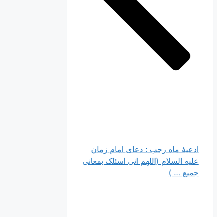
ادعیۀ ماه رجب : دعای امام زمان
علیه السلام (اللهم انی اسئلک بمعانی
جمیع … )