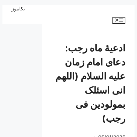
رش
نکانیوز
ه
فهرست
حتوا
ادعیۀ ماه رجب:
دعای امام زمان
علیه السلام (اللهم
انی اسئلک
بمولودین فی
رجب)
05/01/2026
از