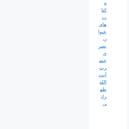
ه
کتا
ب
های
عنوا
ن
بصر
ی
حض
رت
آیت
الله
طه
ران
ی