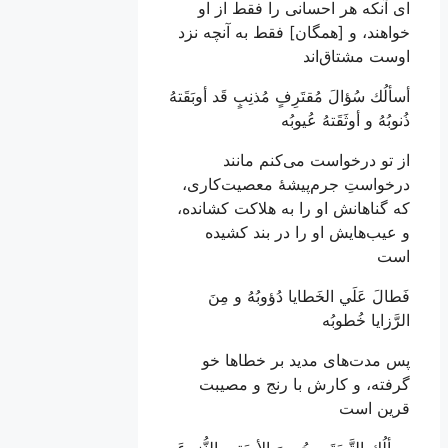
ای آنکه هر احسانی را فقط از او
خواهند، و [همگان] فقط به آنچه نزد
اوست مشتاق‌اند
أسألُك سُؤالَ مُقتَرِفٍ مُذنِبٍ قَد أوبَقَتهُ
ذُنوبُهُ و أوثَقَتهُ عُيوبُه
از تو درخواست می‌کنم مانند
درخواستِ جرم‌پیشۀ معصیت‌کاری،
که گناهانش او را به هلاکت کشانده،
و عیب‌هایش او را در بند کشیده
است
فَطالَ عَلَي الخَطايا دُؤوبُهُ و مِنَ
الرَّزايا خُطوبُه
پس مدت‌های مدید بر خطاها خو
گرفته، و کارش با رنج و مصیبت
قرین است
يسألُك التَّوبَةَ و حُسنَ الأوبَةِ و النُّزوعَ