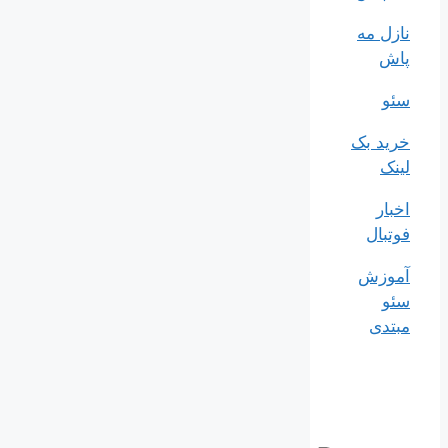
نازل مه
پاش
سئو
خرید بک
لینک
اخبار
فوتبال
آموزش
سئو
مبتدی