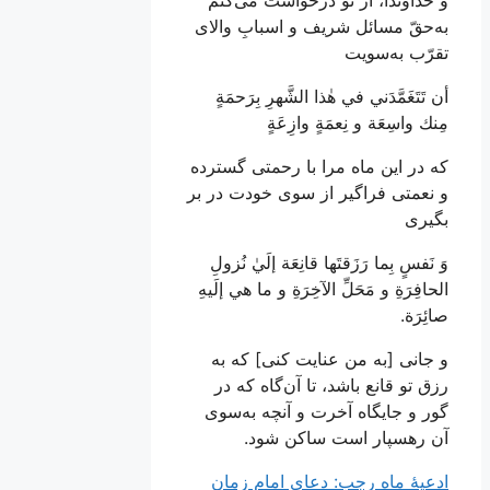
به‌حقّ مسائل شریف و اسبابِ والای
تقرّب به‌سویت
أن تَتَغَمَّدَني في هٰذا الشَّهرِ بِرَحمَةٍ
مِنك واسِعَة و نِعمَةٍ وازِعَةٍ
که در این ماه مرا با رحمتی گسترده
و نعمتی فراگیر از سوی خودت در بر
بگیری
وَ نَفسٍ بِما رَزَقتَها قانِعَة إلَيٰ نُزولِ
الحافِرَةِ و مَحَلِّ الآخِرَةِ و ما هي إلَيهِ
صائِرَة.
و جانی [به من عنایت کنی] که به
رزق تو قانع باشد، تا آن‌گاه که در
گور و جایگاه آخرت و آنچه به‌سوی
آن رهسپار است ساکن شود.
ادعیۀ ماه رجب: دعای امام زمان