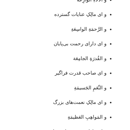
و ای مالِکِ عنایات گسترده
و الرَّحمَةِ الواسِعَةِ
و ای دارای رحمت بی‌پایان
و القُدرَةِ الجامِعَة
و ای صاحب قدرت فراگیر
و النِّعَمِ الجَسيمَةِ
و ای مالِکِ نعمت‌های بزرگ
و المَواهِبِ العَظيمَةِ