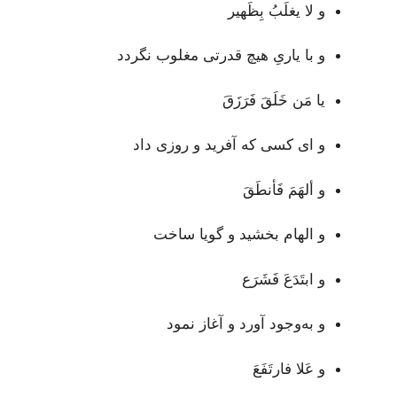
و لا يغلَبُ بِظَهير
و با یاریِ هیچ قدرتی مغلوب نگردد
يا مَن خَلَقَ فَرَزَقَ
و ای کسی که آفرید و روزی داد
و ألهَمَ فَأنطَقَ
و الهام بخشید و گویا ساخت
و ابتَدَعَ فَشَرَع
و به‌وجود آورد و آغاز نمود
و عَلا فارتَفَعَ