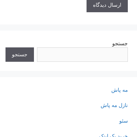
جستجو
جستجو
مه پاش
نازل مه پاش
سئو
خرید بک لینک