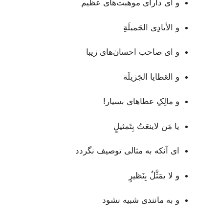
و ای دارای موهبت‌های عظیم
و الأيادِى الجَميلَةِ
و ای صاحب احسان‌های زیبا
و العَطايا الجَزيلَة
و مالِکِ عطاهای بسیار!
يا مَن لاينعَتُ بِتَمثيلٍ
ای آنکه به مثالی توصیف نگردد
و لا يمَثَّلُ بِنَظيرٍ
و به مانندی شبیه نشود