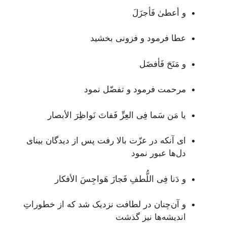
و أعطىٰ فَأجزَلَ
عطا فرمود و فزونی بخشید
و مَنَحَ فَأفضَل
مرحمت فرمود و تفضّل نمود
يا مَن سَما فِى العِزِّ فَفاتَ نَواظِرَ الأبصار
ای آنکه در عزّت بالا رفت پس از دیدگان بینای
دل‌ها عبور نمود
و دَنا فِى اللُّطفِ فَجازَ هَواجِسَ الأفكار
و آن‌چنان در لطافت نزدیک شد که از خطوراتِ
اندیشه‌ها نیز گذشت