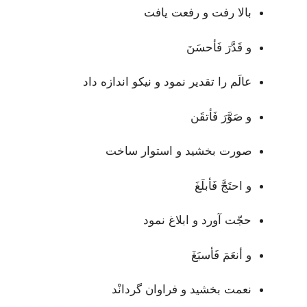
بالا رفت و رفعت یافت
و قَدَّرَ فَأحسَنَ
عالَم را تقدیر نمود و نیکو اندازه داد
و صَوَّرَ فَأتقَن
صورت بخشید و استوار ساخت
و احتَجَّ فَأبلَغَ
حجّت آورد و ابلاغ نمود
و أنعَمَ فَأسبَغَ
نعمت بخشید و فراوان گردانْد