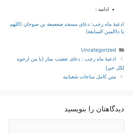
ادامه :
ادعیۀ ماه رجب: دعای مسجد صعصعة بن صوحان (اللهم
یا ذاالمنن السابغة)
دسته‌ها
Uncategorized
ناوبری
ادعیۀ ماه رجب : دعای تعقیب نماز (یا من ارجوه
نوشته‌ها
لکل خیر)
متن کامل مناجات شعبانیه
دیدگاهتان را بنویسید
دیدگاه