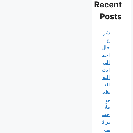
Recent
Posts
شر
ح
حال
اجم
الی
آیت‌
الله‌
الع
ظم
ی
ملّا
حس
ین‌ق
لی