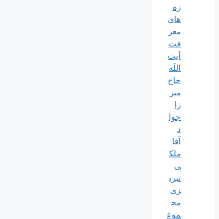
زه
های
معر
فت
آیت
اللَه
حاج
میر
زا
جوا
د
آقا
ملک
ی
تبری
زی
مج
موع