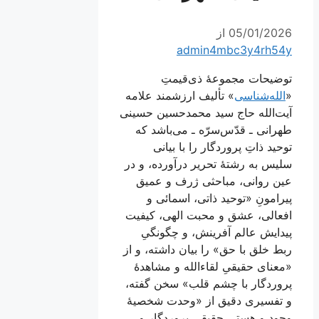
05/01/2026
از
admin4mbc3y4rh54y
توضیحات مجموعۀ ذی‌قیمتِ
«
الله‌شناسی
» تألیف ارزشمند علامه
آیت‌الله حاج سید محمد‌حسین حسینی
طهرانی ـ قدّس‌سرّه ـ می‌باشد که
توحید ذاتِ پروردگار را با بیانی
سلیس به رشتۀ تحریر درآورده، و در
عین روانی، مباحثی ژرف و عمیق
پیرامونِ «توحید ذاتی، اسمائی و
افعالی، عشق و محبت الهی، کیفیت
پیدایش عالم آفرینش، و چگونگیِ
ربط خلق با حق» را بیان داشته، و از
«معنای حقیقیِ لقاء‌الله و مشاهدۀ
پروردگار با چشم قلب» سخن گفته،
و تفسیری دقیق از «وحدت شخصیۀ
وجود و هستیِ حقیقیِ پروردگار و