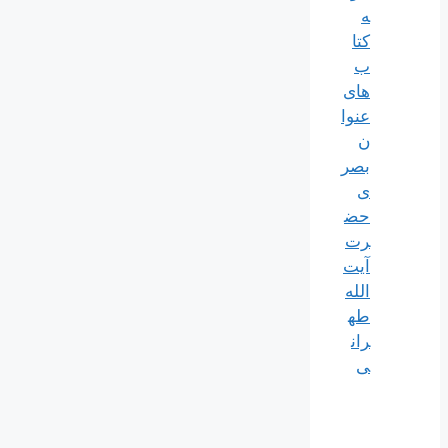
ه
کتا
ب
های
عنوا
ن
بصر
ی
حض
رت
آیت
الله
طه
ران
ی