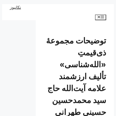
رش
نکانیوز
ه
فهرست
حتوا
توضیحات مجموعۀ
ذی‌قیمتِ
«الله‌شناسی»
تألیف ارزشمند
علامه آیت‌الله حاج
سید محمد‌حسین
حسینی طهرانی