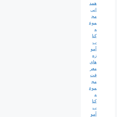
همد
انی
مج
موع
ه
کتا
ب
آمو
زه
های
معر
فت
مج
موع
ه
کتا
ب
آمو