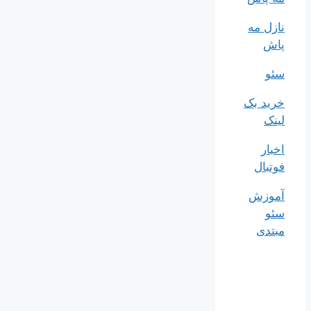
نازل مه
پاش
سئو
خرید بک
لینک
اخبار
فوتبال
آموزش
سئو
مبتدی