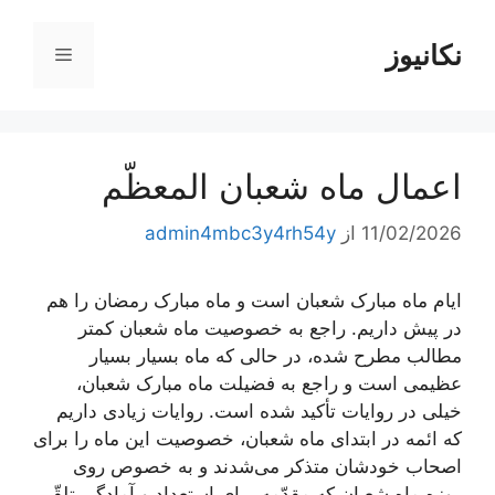
رش
ه
نکانیوز
فهرست
حتوا
اعمال ماه شعبان المعظّم
11/02/2026
از
admin4mbc3y4rh54y
ایام ماه مبارک شعبان است و ماه مبارک رمضان را هم
در پیش داریم. راجع به خصوصیت ماه شعبان کمتر
مطالب مطرح شده، در حالی که ماه بسیار بسیار
عظیمی است و راجع به فضیلت ماه مبارک شعبان،
خیلی در روایات تأکید شده است. روایات زیادی داریم
که ائمه در ابتدای ماه شعبان، خصوصیت این ماه را برای
اصحاب خودشان متذکر می‌شدند و به خصوص روی
روزه ماه شعبان که مقدّمه برای استعداد و آمادگی تلقّی