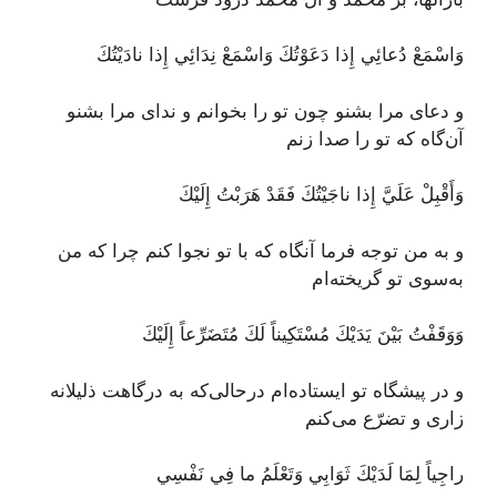
وَاسْمَعْ دُعائِي إِذا دَعَوْتُكَ وَاسْمَعْ نِدَائِي إِذا نادَيْتُكَ
و دعای مرا بشنو چون تو را بخوانم و ندای مرا بشنو
آن‌گاه که تو را صدا زنم
وَأَقْبِلْ عَلَيَّ إِذا ناجَيْتُكَ فَقَدْ هَرَبْتُ إِلَيْكَ
و به من توجه فرما آنگاه که با تو نجوا کنم چرا که من
به‌سوی تو گریخته‌ام
وَوَقَفْتُ بَيْنَ يَدَيْكَ مُسْتَكِيناً لَكَ مُتَضَرِّعاً إِلَيْكَ
و در پیشگاه تو ایستاده‌ام درحالی‌که به درگاهت ذلیلانه
زاری و تضرّع می‌کنم
راجِياً لِمَا لَدَيْكَ ثَوَابِي وَتَعْلَمُ ما فِي نَفْسِي