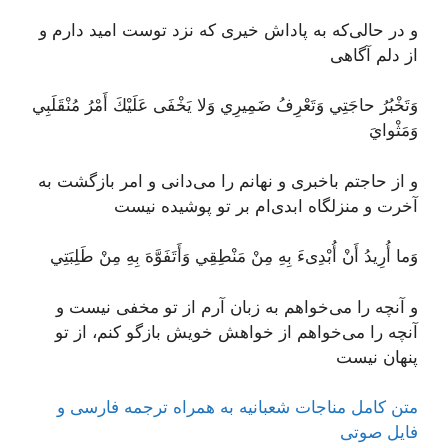
و در حالی‌که به پاداش خیری که نزد توست امید دارم و
از دلم آگاهی
وَتَخْبُرُ حاجَتِي وَتَعْرِفُ ضَمِيرِي وَلا يَخْفَى عَلَيْكَ أَمْرُ مُنْقَلَبِي
وَمَثْوايَ
و از حاجتم باخبری و نهانم را می‌دانی و امر بازگشت به
آخرت و منزلگاه ابدی‌ام بر تو پوشیده نیست
وَما أُرِيدُ أَنْ أُبْدِىءَ بِهِ مِنْ مَنْطِقِي وَأَتَفَوَّهَ بِهِ مِنْ طَلِبَتِي
و آنچه را می‌خواهم به زبان آرم از تو مخفی نیست و
آنچه را می‌خواهم از خواهش خویش بازگو کنم، از تو
پنهان نیست
متن کامل مناجات شعبانیه به همراه ترجمه فارسی و
فایل صوتی