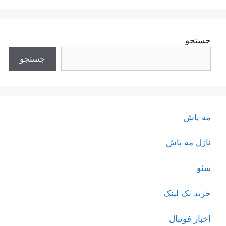
جستجو
جستجو
مه پاش
نازل مه پاش
سئو
خرید بک لینک
اخبار فوتبال