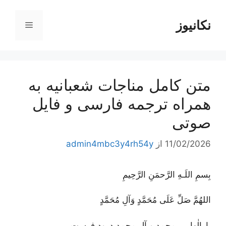
رش
ه
نکانیوز
فهرست
حتوا
متن کامل مناجات شعبانیه به
همراه ترجمه فارسی و فایل
صوتی
11/02/2026
از
admin4mbc3y4rh54y
بِسمِ اللَـهِ الرَّحمَنِ الرَّحِيمِ
اللهُمَّ صَلِّ عَلَى مُحَمَّدٍ وَآلِ مُحَمَّدٍ
بارالٰها، بر محمد و آل محمد درود فرست