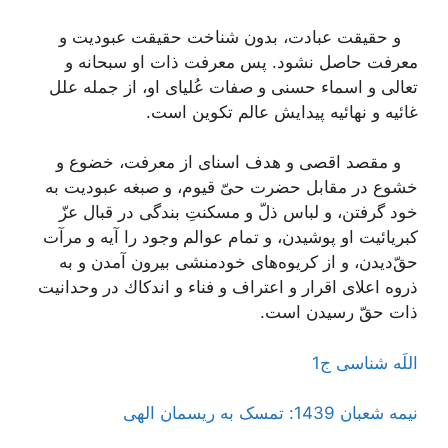
و حقیقت عبادت، بدون شناخت حقیقت عبودیت و
معرفت حاصل نشود. پس معرفت ذات او سبحانه و
تعالى و اسماء حسنى و صفات عُلیاى او، از جمله علل
غائیه و نهائیه پیدایش عالم تكوین است.
و مقصد اقصى و هدف اسناى از معرفت، خضوع و
خشوع در مقابل حضرت حىّ قیوم، و صبغه عبودیت به
خود گرفتن، و لباس ذلّ و مسكنتِ بندگى در قبال عزّ
كبریائیت او پوشیدن، و تمام عوالم وجود را آیه و مرآت
حقّ‌دیدن، و از كریوه‌هاى خودمنشى بیرون آمدن و به
ذروه اعلاى اقرار و اعتراف و فناء و اندكاك در وحدانیت
ذات حقّ رسیدن است.
اللَه شناسی ج1
نیمه شعبان 1439: تمسک به ریسمان الهی