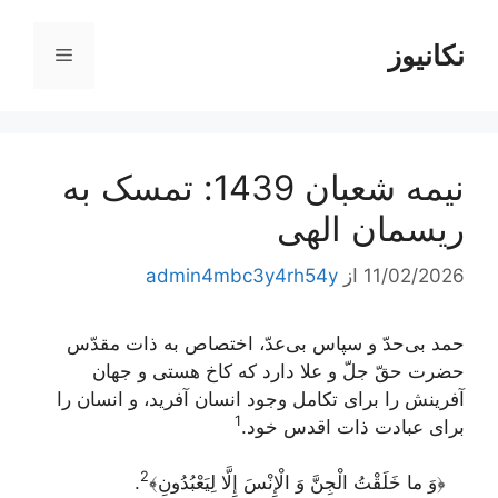
رش
ه
نکانیوز
فهرست
حتوا
نیمه شعبان 1439: تمسک به
ریسمان الهی
11/02/2026
از
admin4mbc3y4rh54y
حمد بى‌حدّ و سپاس بى‌عدّ، اختصاص به ذات مقدّس
حضرت حقّ جلّ و علا دارد كه كاخ هستى و جهان
آفرینش را براى تكامل وجود انسان آفرید، و انسان را
1
براى عبادت ذات اقدس خود.
2
﴿وَ ما خَلَقْتُ الْجِنَّ وَ الْإِنْسَ إِلَّا لِيَعْبُدُونِ﴾‌
.