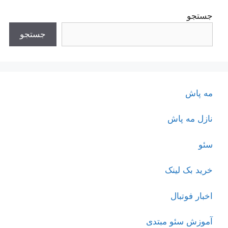
جستجو
جستجو
مه پاش
نازل مه پاش
سئو
خرید بک لینک
اخبار فوتبال
آموزش سئو مبتدی