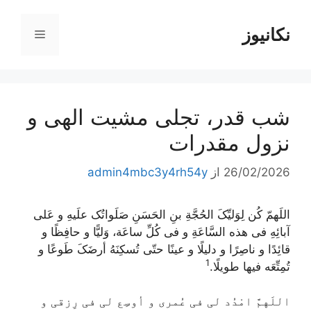
رش
ه
نکانیوز
فهرست
حتوا
شب قدر، تجلی مشیت الهی و
نزول مقدرات
26/02/2026
از
admin4mbc3y4rh54y
اللَهمّ کُن لِوَلیِّکَ الحُجَّةِ بنِ الحَسَنِ صَلَواتُک علَیهِ و عَلی
آبائِهِ فی هذه السَّاعَةِ و فی کُلِّ ساعَة، وَلیًّا و حافِظًا و
قائِدًا و ناصِرًا و دلیلًا و عینًا حتّی تُسکِنَهُ أرضَکَ طَوعًا و
1
تُمِتِّعَه فیها طویلًا.
اللَهمَّ امْدُد لی فی عُمری و أوسِع لی فی رِزقی و