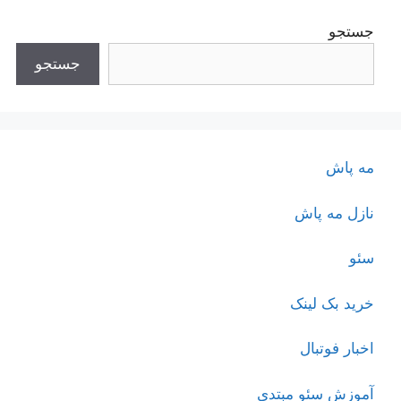
جستجو
جستجو
مه پاش
نازل مه پاش
سئو
خرید بک لینک
اخبار فوتبال
آموزش سئو مبتدی