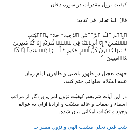
کیفیت نزول مقدرات در سوره دخان
قالَ اللهُ تعالیٰ فی کتابِه:
﴿بِسۡمِ ٱللَهِ ٱلرَّحۡمَٰنِ ٱلرَّحِيمِ* حمٓ* وَٱلۡكِتَٰبِ
ٱلۡمُبِينِ* إِنَّآ أَنزَلۡنَٰهُ فِي لَيۡلَةٖ مُّبَٰرَكَةٍ إِنَّا كُنَّا مُنذِرِينَ
* فِيهَا يُفۡرَقُ كُلُّ أَمۡرٍ حَكِيمٍ * أَمۡرٗا مِّنۡ عِندِنَآ إِنَّا كُنَّا
4
مُرۡسِلِينَ﴾
جهت تعجیل در ظهور باطنی و ظاهری امام زمان
علیه السّلام صلواتی ختم کنید.
در این آیات شریفه, کیفیّت نزول امر پروردگار از مراتب
اسماء و صفات و عالم مشیّت و ارادۀ ازلی به عوالم
وجود و تعیّنات امکانی بیان شده.
شب قدر، تجلی مشیت الهی و نزول مقدرات