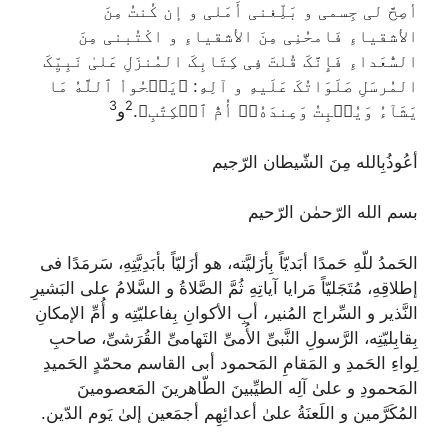
أصِحَّ لی جِسمی و بَلِّغنی أَمَلی و إن کُنتُ مِنَ
الأشقیاءِ فَامحُنِی مِنَ الأشقیاءِ و اکْتُبنی مِنَ
السُّعَداءِ فَإِنَّکَ قُلتَ فِی کِتَابِکَ المُنزَلِ عَلیٰ نَبِیِّکَ
المُرسَلِ صَلَوَاتُکَ عَلَیهِ و آلِهِ:
﴿يَمۡحُواْ ٱللَّهُ مَا
3
2
يَشَآءُ وَيُثۡبِتُ وَعِندَهُۥٓ أُمُّ ٱلۡكِتَٰبِ﴾
.
و
أعُوذُبِالله مِنَ الشّیطان الرّجیم
بسم الله الرّحمٰن الرّحیم
الحَمدُ للّهِ حَمدًا أبَدیّاً بِأزَلیَّته، هو أزَلیّاً بأبَدِیَّتِهِ، سَرمَدًا فی
إطلاقِهِ، مُتَجَلیّاً مَرایا آیاتِهِ ثُمَّ الصَّلاةُ و السَّلامُ علی البَشیرِ
النَّذیر و السِّراج المُنیر، أبِ الأکوانِ بِفاعلیّتِه و أُمِّ الإمکانِ
بِقابِلیّتِه، الرَّسولِ النَّبیِّ الأُمیِّ التَهامیِّ القُرَشیِّ، صاحبِ
لِواءِ الحَمدِ و المَقامِ المَحمود أبی القاسم محمّدٍ الحَمیدِ
المَحمودِ و علیٰ آلِه الطیِّبینَ الطّاهرینَ المَعصومینَ
المُکَرَّمین و اللَعنَةُ علیٰ أعدائِهِم أجمَعین إلیٰ یَوم الدّین.